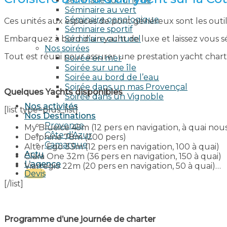
Séminaire sur une île
Séminaire au vert
Séminaire oenologique
Ces unités aux espaces de pont généreux sont les outils
Séminaire sportif
Embarquez à bord d’un yacht de luxe et laissez vous séd
Séminaire culturel
Nos soirées
Tout est réuni pour assurer une prestation yacht chart
Soirée en mer
Soirée sur une île
Soirée au bord de l’eau
Soirée dans un mas Provençal
Quelques Yachts disponibles
Soirée dans un Vignoble
Nos activités
[list type=plus_list]
Nos Destinations
Provence
My Blueice 45m (12 pers en navigation, à quai nou
Côte d’Azur
Delphine 78m (200 pers)
Camargue
Alter Ego 33m (12 pers en navigation, 100 à quai)
Actu
Clara One 32m (36 pers en navigation, 150 à quai)
L’agence
Viarregio 22m (20 pers en navigation, 50 à quai)…
Devis
[/list]
Programme d’une journée de charter