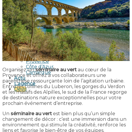
Séminaire sportif
Séminaire culturel
Nos soirées
Soirée en mer
Soirée sur une île
Soirée au bord de l’eau
Soirée dans un mas Provençal
Soirée dans un Vignoble
Nos activités
Nos Destinations
Provence
Côte d’Azur
Organisez un
séminaire au vert
au cœur de la
Camargue
Provence et offrez à vos collaborateurs une
Actu
parenthèse ressourçante loin de l’agitation urbaine.
L’agence
Entre les collines du Luberon, les gorges du Verdon
Devis
et les massifs des Alpilles, le sud de la France regorge
de destinations nature exceptionnelles pour votre
prochain événement d’entreprise.
Un
séminaire au vert
est bien plus qu’un simple
changement de décor : c’est une immersion dans un
environnement qui stimule la créativité, renforce les
liens et favorise le bien-être de vos équipes.