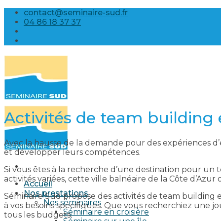
Skip
contact@seminaire-sud.fr
to
04 86 18 37 37
content
Activités de team building 
Avec la hausse de la demande pour des expériences d’é
et développer leurs compétences.
Si vous êtes à la recherche d’une destination pour un 
activités variées, cette ville balnéaire de la Côte d’A
Accueil
Nos prestations
Séminaire Sud propose des activités de team building 
Nos séminaires
à vos besoins spécifiques. Que vous recherchiez une jo
Séminaire en croisière
tous les budgets.