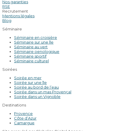
Nos garanties
RSE
Recrutement
Mentions légales
Blog
Séminaire
Séminaire en croisière
Séminaire sur une île
Séminaire au vert
Séminaire oenologique
Séminaire sportif
Séminaire culturel
Soirées
Soirée en mer
Soirée sur une île
Soirée au bord de l’eau
Soirée dans un mas Provençal
Soirée dans un Vignoble
Destinations
Provence
Côte d’Azur
Camargue