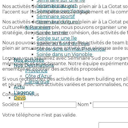
Séminaire sur une île
Séminaire au vert
Nos activités de team building en plein air à La Ciota
Séminaire oenologique
l’accent sur les compétences, l’engagement et la com
Séminaire sportif
Nos activités de team building en plein air à La Ciotat 
Séminaire culturel
culturelles. Par exemple, nous pouvons organiser une v
Nos soirées
stratégie, des jeux de test de cohésion, des activités de
Soirée en mer
Soirée sur une île
Nous pouvons également créer des activités de team bui
Soirée au bord de l’eau
plein air amusante ou une activité plus sérieuse axée
Soirée dans un mas Provençal
Soirée dans un Vignoble
Lorsque vous travaillez avec Séminaire Sud pour organis
Nos activités
mémorable et enrichissante. Notre équipe expérimentée
Nos Destinations
ensemble et profiter des activités proposées.
Provence
Côte d’Azur
Si vous recherchez des activités de team building en 
Camargue
et réussi. Avec des activités variées et personnalisées
Actu
L’agence
Consultez-nous
Devis
Société *
Nom *
Votre téléphone n’est pas valide.