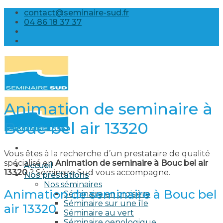
Skip
contact@seminaire-sud.fr
to
04 86 18 37 37
content
Animation de seminaire à
Bouc bel air 13320
Vous êtes à la recherche d’un prestataire de qualité
spécialisé en
Animation de seminaire à Bouc bel air
Accueil
13320
? Séminaire Sud vous accompagne.
Nos prestations
Nos séminaires
Animation de seminaire à Bouc bel
Séminaire en croisière
Séminaire sur une île
air 13320
Séminaire au vert
Séminaire oenologique