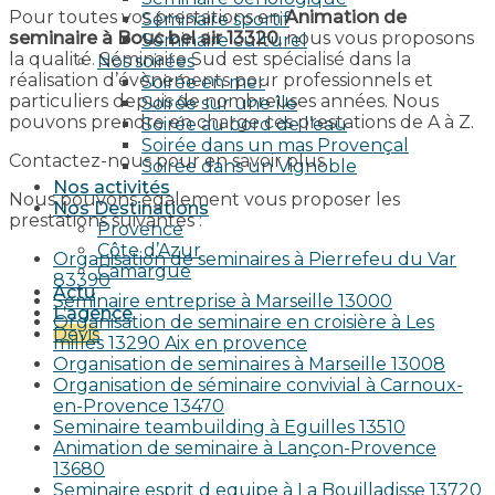
Pour toutes vos prestations en
Animation de
Séminaire sportif
seminaire à Bouc bel air 13320
, nous vous proposons
Séminaire culturel
la qualité. Séminaire Sud est spécialisé dans la
Nos soirées
réalisation d’évènements pour professionnels et
Soirée en mer
particuliers depuis de nombreuses années. Nous
Soirée sur une île
pouvons prendre en charge ces prestations de A à Z.
Soirée au bord de l’eau
Soirée dans un mas Provençal
Contactez-nous pour en savoir plus.
Soirée dans un Vignoble
Nos activités
Nous pouvons également vous proposer les
Nos Destinations
prestations suivantes :
Provence
Côte d’Azur
Organisation de seminaires à Pierrefeu du Var
Camargue
83390
Actu
Seminaire entreprise à Marseille 13000
L’agence
Organisation de seminaire en croisière à Les
Devis
milles 13290 Aix en provence​
Organisation de seminaires à Marseille 13008
Organisation de séminaire convivial à Carnoux-
en-Provence 13470
Seminaire teambuilding à Eguilles 13510
Animation de seminaire à Lançon-Provence
13680
Seminaire esprit d equipe à La Bouilladisse 13720