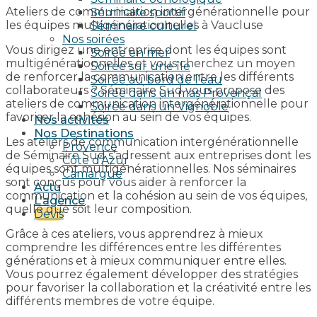
Ateliers de communication intergénérationnelle pour
Séminaire sportif
les équipes multigénérationnelles à Vaucluse
Séminaire culturel
Nos soirées
Vous dirigez une entreprise dont les équipes sont
Soirée en mer
multigénérationnelles et vous cherchez un moyen
Soirée sur une île
de renforcer la communication entre les différents
Soirée au bord de l’eau
collaborateurs ? Séminaire Sud vous propose des
Soirée dans un mas Provençal
ateliers de communication intergénérationnelle pour
Soirée dans un Vignoble
favoriser la cohésion au sein de vos équipes.
Nos activités
Nos Destinations
Les ateliers de communication intergénérationnelle
Provence
de Séminaire Sud s’adressent aux entreprises dont les
Côte d’Azur
équipes sont multigénérationnelles. Nos séminaires
Camargue
sont conçus pour vous aider à renforcer la
Actu
communication et la cohésion au sein de vos équipes,
L’agence
quelle que soit leur composition.
Devis
Grâce à ces ateliers, vous apprendrez à mieux
comprendre les différences entre les différentes
générations et à mieux communiquer entre elles.
Vous pourrez également développer des stratégies
pour favoriser la collaboration et la créativité entre les
différents membres de votre équipe.