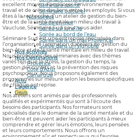
excellent moyen d’améliorer l’environnement de
Séminaire sportif
travail et de créer des liens entre les employés. Si vous
Séminaire culturel
êtes à la recherche d’un atelier de gestion du bien-
Nos soirées
être et de la santé mentale en milieu de travail à
Soirée en mer
Vaucluse, Séminaire Sud peut vous aider.
Soirée sur une île
Soirée au bord de l’eau
Séminaire Sud est une entreprise spécialisée dans
Soirée dans un mas Provençal
l’organisation et l’animation d’ateliers de gestion du
Soirée dans un Vignoble
bien-être et de la santé mentale en milieu de travail.
Nos activités
Nous proposons des séminaires avec des thèmes
Nos Destinations
variés tels que le stress, la gestion du temps, la
Provence
gestion des conflits et la prévention des risques
Côte d’Azur
psychosociaux. Nous proposons également des
Camargue
programmes sur mesure selon les besoins spécifiques
Actu
de chaque entreprise.
L’agence
Devis
Nos ateliers sont animés par des professionnels
qualifiés et expérimentés qui sont à l’écoute des
besoins des participants. Nos formateurs sont
spécialisés dans le domaine de la santé mentale et du
bien-être et peuvent aider les participants à mieux
comprendre et gérer leurs émotions, leurs pensées
et leurs comportements. Nous offrons un
environnement sûr et respectueux qui favorise