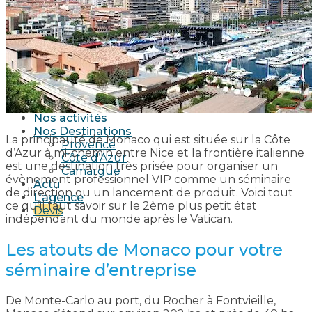
Séminaire sportif
Séminaire culturel
Nos soirées
Soirée en mer
Soirée sur une île
Soirée au bord de l’eau
Soirée dans un mas Provençal
Soirée dans un Vignoble
Nos activités
Nos Destinations
La principauté de Monaco qui est située sur la Côte
Provence
d’Azur à mi-chemin entre Nice et la frontière italienne
Côte d’Azur
est une destination très prisée pour organiser un
Camargue
évènement professionnel VIP comme un séminaire
Actu
de direction ou un lancement de produit. Voici tout
L’agence
ce qu’il faut savoir sur le 2ème plus petit état
Devis
indépendant du monde après le Vatican.
Les atouts de Monaco pour votre
séminaire d’entreprise
De Monte-Carlo au port, du Rocher à Fontvieille,