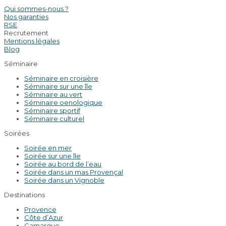
Qui sommes-nous ?
Nos garanties
RSE
Recrutement
Mentions légales
Blog
Séminaire
Séminaire en croisière
Séminaire sur une île
Séminaire au vert
Séminaire oenologique
Séminaire sportif
Séminaire culturel
Soirées
Soirée en mer
Soirée sur une île
Soirée au bord de l’eau
Soirée dans un mas Provençal
Soirée dans un Vignoble
Destinations
Provence
Côte d’Azur
Camargue