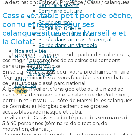
La destination : France / Provence / Cassis / calanques
Séminaire sportif
Séminaire culturel
Cassis véritable petit port de pêche,
Nos soirées
Soirée en mer
connu et réputé pour ses
Soirée sur une île
calanques situé entre Marseille et
Soirée au bord de l’eau
Soirée dans un mas Provençal
la Ciotat.
Soirée dans un Vignoble
Nos activités
Tout le monde à déjà entendu parler des calanques,
Nos Destinations
ces magnifiques roches de calcaires qui tombent
Provence
dans une eau turquoise.
Côte d’Azur
En séjournant à Cassis pour votre prochain séminaire,
Camargue
l’équipe séminaire-sud vous fera découvrir en bateau
Actu
ce lieu unique classé parc national.
L’agence
À bord d’un voilier, d’une goélette ou d’un zodiac
Devis
partez à la découverte de la calanque de Port miou,
port Pin et En vau. Du côté de Marseille les calanques
de Sormiou et Morgiou cachent des grottes
accessibles avec masque et tuba.
Le village de Cassis est adapté pour des séminaires de
5 à 40 personnes (séminaire de direction, de
motivation, clients…).
De nombreux restaurants offrent une cuisine locale à