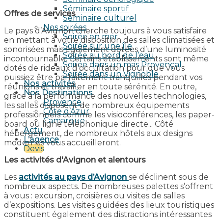
Séminaire sportif
Offres de services
Séminaire culturel
Nos soirées
Le pays d’Avignon cherche toujours à vous satisfaire
Soirée en mer
en mettant à votre disposition des salles climatisées et
Soirée sur une île
sonorisées mais également dotées d’une luminosité
Soirée au bord de l’eau
incontournable. Certains établissements sont même
Soirée dans un mas Provençal
dotés de rideaux d’occultation pour que vous
Soirée dans un Vignoble
puissiez être parfaitement tranquilles pendant vos
Nos activités
réunions et travailler en toute sérénité. En outre,
Nos Destinations
grâce à la performance des nouvelles technologies,
Provence
les salles disposent de nombreux équipements
Côte d’Azur
professionnels comme les visioconférences, les paper-
Camargue
board ou ligne téléphonique directe... Côté
Actu
hébergement, de nombreux hôtels aux designs
L’agence
modernes vous accueilleront.
Devis
Les activités d'Avignon et alentours
Les
activités au pays d’Avignon
se déclinent sous de
nombreux aspects. De nombreuses palettes s’offrent
à vous : excursion, croisières ou visites de salles
d’expositions. Les visites guidées
des lieux touristiques
constituent également des distractions intéressantes