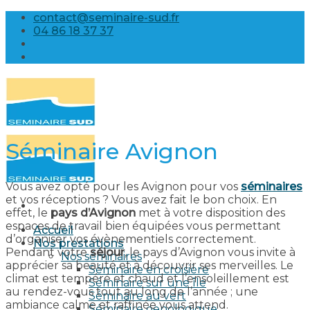
Skip
contact@seminaire-sud.fr
to
04 86 18 37 37
content
Séminaire Avignon
Vous avez opté pour les Avignon pour vos
séminaires
et vos réceptions ? Vous avez fait le bon choix. En
effet, le
pays d’Avignon
met à votre disposition des
espaces de travail bien équipées vous permettant
Accueil
d’organiser vos évènementiels correctement.
Nos prestations
Pendant votre
séjour
, le pays d’Avignon vous invite à
Nos séminaires
apprécier sa beauté et à découvrir ses merveilles. Le
Séminaire en croisière
climat est tempéré et chaud et l’ensoleillement est
Séminaire sur une île
au rendez-vous tout au long de l’année ; une
Séminaire au vert
ambiance calme et raffinée vous attend.
Séminaire oenologique