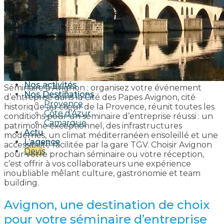
Séminaire sportif
Séminaire culturel
Nos soirées
Soirée en mer
Soirée sur une île
Soirée au bord de l’eau
Soirée dans un mas Provençal
Soirée dans un Vignoble
Nos activités
Séminaire à Avignon : organisez votre événement
Nos Destinations
d’entreprise dans la Cité des Papes Avignon, cité
Provence
historique au cœur de la Provence, réunit toutes les
Côte d’Azur
conditions pour un séminaire d’entreprise réussi : un
Camargue
patrimoine exceptionnel, des infrastructures
Actu
modernes, un climat méditerranéen ensoleillé et une
L’agence
accessibilité facilitée par la gare TGV. Choisir Avignon
Devis
pour votre prochain séminaire ou votre réception,
c’est offrir à vos collaborateurs une expérience
inoubliable mêlant culture, gastronomie et team
building.
Avignon, une destination de choix
pour votre séminaire d’entreprise