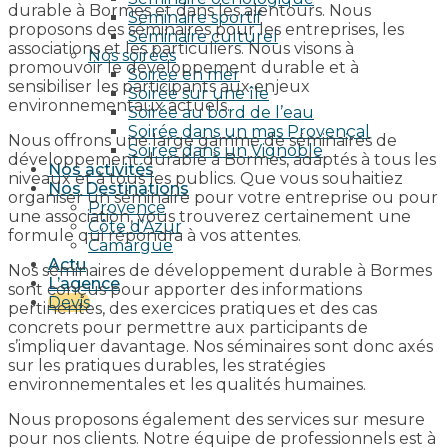
durable à Bormes et dans les alentours. Nous
Séminaire sportif
proposons des séminaires pour les entreprises, les
Séminaire culturel
associations et les particuliers. Nous visons à
Nos soirées
promouvoir le développement durable et à
Soirée en mer
sensibiliser les participants aux enjeux
Soirée sur une île
environnementaux actuels.
Soirée au bord de l’eau
Soirée dans un mas Provençal
Nous offrons une large gamme de séminaires de
Soirée dans un Vignoble
développement durable à Bormes, adaptés à tous les
Nos activités
niveaux et à tous les publics. Que vous souhaitiez
Nos Destinations
organiser un séminaire pour votre entreprise ou pour
Provence
une association, vous trouverez certainement une
Côte d’Azur
formule qui répondra à vos attentes.
Camargue
Actu
Nos séminaires de développement durable à Bormes
L’agence
sont conçus pour apporter des informations
Devis
pertinentes, des exercices pratiques et des cas
concrets pour permettre aux participants de
s’impliquer davantage. Nos séminaires sont donc axés
sur les pratiques durables, les stratégies
environnementales et les qualités humaines.
Nous proposons également des services sur mesure
pour nos clients. Notre équipe de professionnels est à