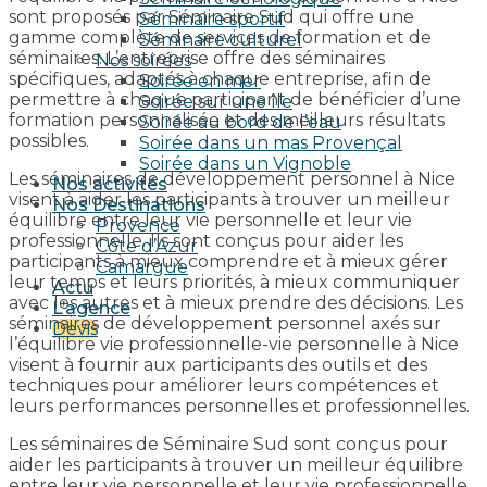
sont proposés par Séminaire Sud qui offre une
Séminaire sportif
gamme complète de services de formation et de
Séminaire culturel
séminaires. L’entreprise offre des séminaires
Nos soirées
spécifiques, adaptés à chaque entreprise, afin de
Soirée en mer
permettre à chaque participant de bénéficier d’une
Soirée sur une île
formation personnalisée et des meilleurs résultats
Soirée au bord de l’eau
possibles.
Soirée dans un mas Provençal
Soirée dans un Vignoble
Les séminaires de développement personnel à Nice
Nos activités
visent à aider les participants à trouver un meilleur
Nos Destinations
équilibre entre leur vie personnelle et leur vie
Provence
professionnelle. Ils sont conçus pour aider les
Côte d’Azur
participants à mieux comprendre et à mieux gérer
Camargue
leur temps et leurs priorités, à mieux communiquer
Actu
avec les autres et à mieux prendre des décisions. Les
L’agence
séminaires de développement personnel axés sur
Devis
l’équilibre vie professionnelle-vie personnelle à Nice
visent à fournir aux participants des outils et des
techniques pour améliorer leurs compétences et
leurs performances personnelles et professionnelles.
Les séminaires de Séminaire Sud sont conçus pour
aider les participants à trouver un meilleur équilibre
entre leur vie personnelle et leur vie professionnelle.