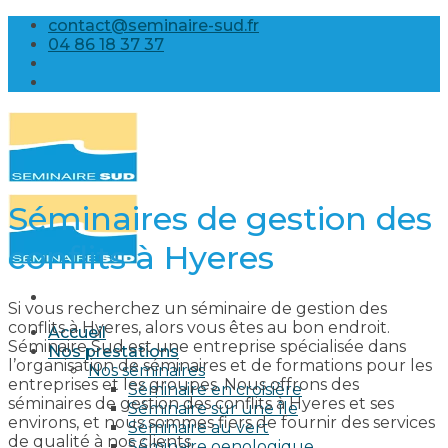
Skip
contact@seminaire-sud.fr
to
04 86 18 37 37
content
Séminaires de gestion des
conflits à Hyeres
Si vous recherchez un séminaire de gestion des
conflits à Hyeres, alors vous êtes au bon endroit.
Accueil
Séminaire Sud est une entreprise spécialisée dans
Nos prestations
l’organisation de séminaires et de formations pour les
Nos séminaires
entreprises et les groupes. Nous offrons des
Séminaire en croisière
séminaires de gestion des conflits à Hyeres et ses
Séminaire sur une île
environs, et nous sommes fiers de fournir des services
Séminaire au vert
de qualité à nos clients.
Séminaire oenologique