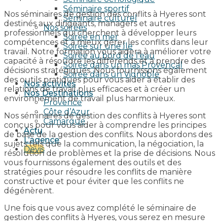
Séminaire sportif
Nos séminaires de gestion des conflits à Hyeres sont
Séminaire culturel
destinés aux dirigeants, managers et autres
Nos soirées
professionnels qui cherchent à développer leurs
Soirée en mer
compétences et à mieux gérer les conflits dans leur
Soirée sur une île
travail. Notre formation vous aidera à améliorer votre
Soirée au bord de l’eau
capacité à résoudre les différends et à prendre des
Soirée dans un mas Provençal
décisions stratégiques. Nous fournissons également
Soirée dans un Vignoble
des outils pratiques pour vous aider à établir des
Nos activités
relations de travail plus efficaces et à créer un
Nos Destinations
environnement de travail plus harmonieux.
Provence
Côte d’Azur
Nos séminaires de gestion des conflits à Hyeres sont
Camargue
conçus pour vous aider à comprendre les principes
Actu
de base de la gestion des conflits. Nous abordons des
L’agence
sujets tels que la communication, la négociation, la
Devis
résolution de problèmes et la prise de décisions. Nous
vous fournissons également des outils et des
stratégies pour résoudre les conflits de manière
constructive et pour éviter que les conflits ne
dégénèrent.
Une fois que vous avez complété le séminaire de
gestion des conflits à Hyeres, vous serez en mesure