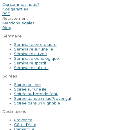
Qui sommes-nous ?
Nos garanties
RSE
Recrutement
Mentions légales
Blog
Séminaire
Séminaire en croisière
Séminaire sur une île
Séminaire au vert
Séminaire oenologique
Séminaire sportif
Séminaire culturel
Soirées
Soirée en mer
Soirée sur une île
Soirée au bord de l’eau
Soirée dans un mas Provençal
Soirée dans un Vignoble
Destinations
Provence
Côte d’Azur
Camargue