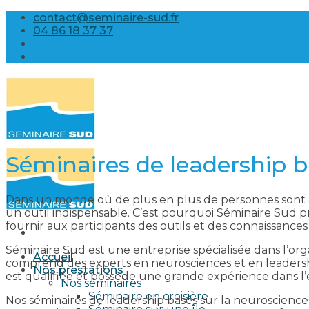
Skip
contact@seminaire-sud.fr
to
04 86 18 37 37
content
Séminaires de leadership b
Dans un monde où de plus en plus de personnes sont à
un outil indispensable. C’est pourquoi Séminaire Sud p
fournir aux participants des outils et des connaissance
Séminaire Sud est une entreprise spécialisée dans l’orga
Accueil
comprend des experts en neurosciences et en leadershi
Nos prestations
est qualifiée et possède une grande expérience dans l
Nos séminaires
Séminaire en croisière
Nos séminaires de leadership basés sur la neuroscienc