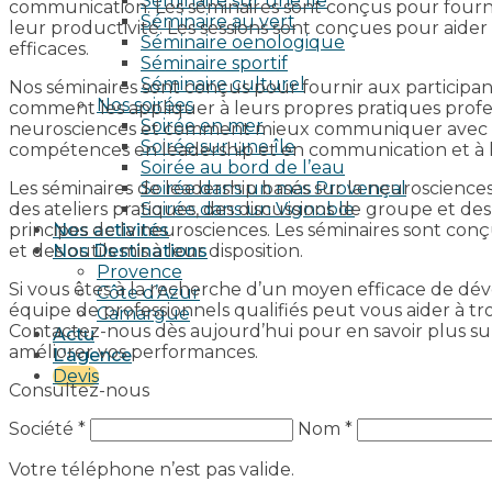
Séminaire sur une île
communication. Les séminaires sont conçus pour fournir
Séminaire au vert
leur productivité. Les sessions sont conçues pour aider
Séminaire oenologique
efficaces.
Séminaire sportif
Séminaire culturel
Nos séminaires sont conçus pour fournir aux participan
Nos soirées
comment les appliquer à leurs propres pratiques profe
Soirée en mer
neurosciences et comment mieux communiquer avec leurs
Soirée sur une île
compétences en leadership et en communication et à l
Soirée au bord de l’eau
Les séminaires de leadership basés sur la neurosciences
Soirée dans un mas Provençal
des ateliers pratiques, des discussions de groupe et
Soirée dans un Vignoble
principes de la neurosciences. Les séminaires sont conçu
Nos activités
et des outils mis à leur disposition.
Nos Destinations
Provence
Si vous êtes à la recherche d’un moyen efficace de dé
Côte d’Azur
équipe de professionnels qualifiés peut vous aider à t
Camargue
Contactez-nous dès aujourd’hui pour en savoir plus su
Actu
améliorer vos performances.
L’agence
Devis
Consultez-nous
Société *
Nom *
Votre téléphone n’est pas valide.