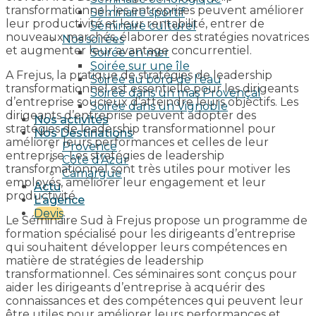
transformationnel, les entreprises peuvent améliorer
Séminaire sportif
leur productivité et leur rentabilité, entrer de
Séminaire culturel
nouveaux marchés, élaborer des stratégies novatrices
Nos soirées
et augmenter leur avantage concurrentiel.
Soirée en mer
Soirée sur une île
A Frejus, la pratique de stratégies de leadership
Soirée au bord de l’eau
transformationnel est essentielle pour les dirigeants
Soirée dans un mas Provençal
d’entreprise soucieux d’atteindre leurs objectifs. Les
Soirée dans un Vignoble
dirigeants d’entreprise peuvent adopter des
Nos activités
stratégies de leadership transformationnel pour
Nos Destinations
améliorer leurs performances et celles de leur
Provence
entreprise. Les stratégies de leadership
Côte d’Azur
transformationnel sont très utiles pour motiver les
Camargue
employés, améliorer leur engagement et leur
Actu
productivité.
L’agence
Devis
Le Séminaire Sud à Frejus propose un programme de
formation spécialisé pour les dirigeants d’entreprise
qui souhaitent développer leurs compétences en
matière de stratégies de leadership
transformationnel. Ces séminaires sont conçus pour
aider les dirigeants d’entreprise à acquérir des
connaissances et des compétences qui peuvent leur
être utiles pour améliorer leurs performances et