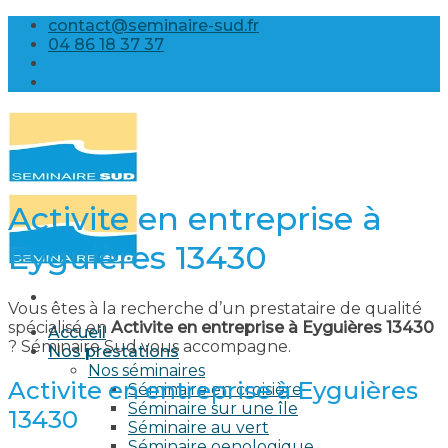
Skip
contact@seminaire-sud.fr
to
04 86 18 37 37
content
Activite en entreprise à
Eyguières 13430
Vous êtes à la recherche d’un prestataire de qualité
spécialisé en
Activite en entreprise à Eyguières 13430
Accueil
? Séminaire Sud vous accompagne.
Nos prestations
Nos séminaires
Activite en entreprise à Eyguières
Séminaire en croisière
Séminaire sur une île
13430
Séminaire au vert
Séminaire oenologique