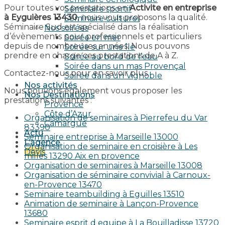
Pour toutes vos prestations en
Activite en entreprise
Séminaire sportif
à Eyguières 13430
, nous vous proposons la qualité.
Séminaire culturel
Séminaire Sud est spécialisé dans la réalisation
Nos soirées
d’évènements pour professionnels et particuliers
Soirée en mer
depuis de nombreuses années. Nous pouvons
Soirée sur une île
prendre en charge ces prestations de A à Z.
Soirée au bord de l’eau
Soirée dans un mas Provençal
Contactez-nous pour en savoir plus.
Soirée dans un Vignoble
Nos activités
Nous pouvons également vous proposer les
Nos Destinations
prestations suivantes :
Provence
Côte d’Azur
Organisation de seminaires à Pierrefeu du Var
Camargue
83390
Actu
Seminaire entreprise à Marseille 13000
L’agence
Organisation de seminaire en croisière à Les
Devis
milles 13290 Aix en provence​
Organisation de seminaires à Marseille 13008
Organisation de séminaire convivial à Carnoux-
en-Provence 13470
Seminaire teambuilding à Eguilles 13510
Animation de seminaire à Lançon-Provence
13680
Seminaire esprit d equipe à La Bouilladisse 13720