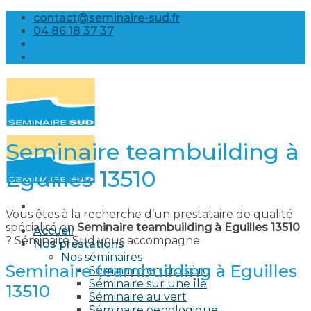
Skip
contact@seminaire-sud.fr
to
04 86 18 37 37
content
Seminaire teambuilding à
Eguilles 13510
Vous êtes à la recherche d’un prestataire de qualité
spécialisé en
Seminaire teambuilding à Eguilles 13510
Accueil
? Séminaire Sud vous accompagne.
Nos prestations
Nos séminaires
Seminaire teambuilding à Eguilles
Séminaire en croisière
Séminaire sur une île
13510
Séminaire au vert
Séminaire oenologique