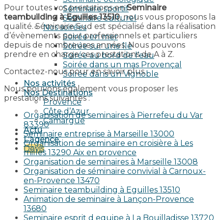
Pour toutes vos prestations en
Seminaire
Séminaire sportif
teambuilding à Eguilles 13510
, nous vous proposons la
Séminaire culturel
qualité. Séminaire Sud est spécialisé dans la réalisation
Nos soirées
d’évènements pour professionnels et particuliers
Soirée en mer
depuis de nombreuses années. Nous pouvons
Soirée sur une île
prendre en charge ces prestations de A à Z.
Soirée au bord de l’eau
Soirée dans un mas Provençal
Contactez-nous pour en savoir plus.
Soirée dans un Vignoble
Nos activités
Nous pouvons également vous proposer les
Nos Destinations
prestations suivantes :
Provence
Côte d’Azur
Organisation de seminaires à Pierrefeu du Var
Camargue
83390
Actu
Seminaire entreprise à Marseille 13000
L’agence
Organisation de seminaire en croisière à Les
Devis
milles 13290 Aix en provence​
Organisation de seminaires à Marseille 13008
Organisation de séminaire convivial à Carnoux-
en-Provence 13470
Seminaire teambuilding à Eguilles 13510
Animation de seminaire à Lançon-Provence
13680
Seminaire esprit d equipe à La Bouilladisse 13720