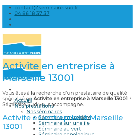
Skip
contact@seminaire-sud.fr
to
04 86 18 37 37
content
Activite en entreprise à
Marseille 13001
Vous êtes à la recherche d’un prestataire de qualité
spécialisé en
Activite en entreprise à Marseille 13001
?
Accueil
Séminaire Sud vous accompagne.
Nos prestations
Nos séminaires
Activite en entreprise à Marseille
Séminaire en croisière
Séminaire sur une île
13001
Séminaire au vert
Séminaire oenologique