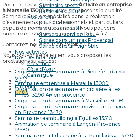
Pour toutes vos prestations en
Activite en entreprise
Séminaire sportif
à Marseille 13001
, nous vous proposons la qualité.
Séminaire culturel
Séminaire Sud est spécialisé dans la réalisation
Nos soirées
d’évènements pour professionnels et particuliers
Soirée en mer
depuis de nombreuses années. Nous pouvons
Soirée sur une île
prendre en charge ces prestations de A à Z.
Soirée au bord de l’eau
Soirée dans un mas Provençal
Contactez-nous pour en savoir plus.
Soirée dans un Vignoble
Nos activités
Nous pouvons également vous proposer les
Nos Destinations
prestations suivantes :
Provence
Côte d’Azur
Organisation de seminaires à Pierrefeu du Var
Camargue
83390
Actu
Seminaire entreprise à Marseille 13000
L’agence
Organisation de seminaire en croisière à Les
Devis
milles 13290 Aix en provence​
Organisation de seminaires à Marseille 13008
Organisation de séminaire convivial à Carnoux-
en-Provence 13470
Seminaire teambuilding à Eguilles 13510
Animation de seminaire à Lançon-Provence
13680
Seminaire esprit d equipe à La Bouilladisse 13720