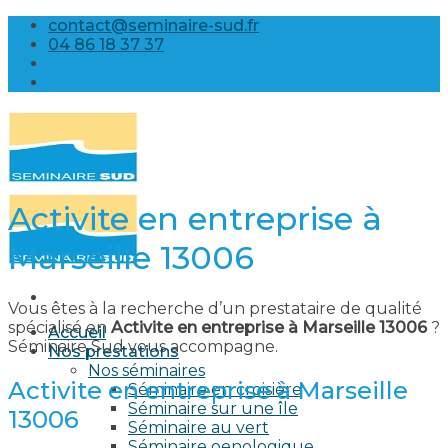
Skip
contact@seminaire-sud.fr
to
04 86 18 37 37
content
Activite en entreprise à
Marseille 13006
Vous êtes à la recherche d’un prestataire de qualité
spécialisé en
Activite en entreprise à Marseille 13006
?
Accueil
Séminaire Sud vous accompagne.
Nos prestations
Nos séminaires
Activite en entreprise à Marseille
Séminaire en croisière
Séminaire sur une île
13006
Séminaire au vert
Séminaire oenologique