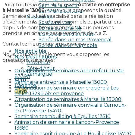
Pour toutes vos prestations en
Activite en entreprise
Séminaire sportif
à Marseille 13006
, nous vous proposons la qualité.
Séminaire culturel
Séminaire Sud est spécialisé dans la réalisation
Nos soirées
d’évènements pour professionnels et particuliers
Soirée en mer
depuis de nombreuses années. Nous pouvons
Soirée sur une île
prendre en charge ces prestations de A à Z.
Soirée au bord de l’eau
Soirée dans un mas Provençal
Contactez-nous pour en savoir plus.
Soirée dans un Vignoble
Nos activités
Nous pouvons également vous proposer les
Nos Destinations
prestations suivantes :
Provence
Côte d’Azur
Organisation de seminaires à Pierrefeu du Var
Camargue
83390
Actu
Seminaire entreprise à Marseille 13000
L’agence
Organisation de seminaire en croisière à Les
Devis
milles 13290 Aix en provence​
Organisation de seminaires à Marseille 13008
Organisation de séminaire convivial à Carnoux-
en-Provence 13470
Seminaire teambuilding à Eguilles 13510
Animation de seminaire à Lançon-Provence
13680
Seminaire esprit d equipe à La Bouilladisse 13720