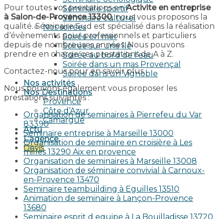
Pour toutes vos prestations en
Activite en entreprise
Séminaire sportif
à Salon-de-Provence 13300
, nous vous proposons la
Séminaire culturel
qualité. Séminaire Sud est spécialisé dans la réalisation
Nos soirées
d’évènements pour professionnels et particuliers
Soirée en mer
depuis de nombreuses années. Nous pouvons
Soirée sur une île
prendre en charge ces prestations de A à Z.
Soirée au bord de l’eau
Soirée dans un mas Provençal
Contactez-nous pour en savoir plus.
Soirée dans un Vignoble
Nos activités
Nous pouvons également vous proposer les
Nos Destinations
prestations suivantes :
Provence
Côte d’Azur
Organisation de seminaires à Pierrefeu du Var
Camargue
83390
Actu
Seminaire entreprise à Marseille 13000
L’agence
Organisation de seminaire en croisière à Les
Devis
milles 13290 Aix en provence​
Organisation de seminaires à Marseille 13008
Organisation de séminaire convivial à Carnoux-
en-Provence 13470
Seminaire teambuilding à Eguilles 13510
Animation de seminaire à Lançon-Provence
13680
Seminaire esprit d equipe à La Bouilladisse 13720