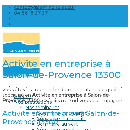
Skip
contact@seminaire-sud.fr
to
04 86 18 37 37
content
Activite en entreprise à
Salon-de-Provence 13300
Vous êtes à la recherche d’un prestataire de qualité
spécialisé en
Activite en entreprise à Salon-de-
Accueil
Provence 13300
? Séminaire Sud vous accompagne.
Nos prestations
Nos séminaires
Activite en entreprise à Salon-de-
Séminaire en croisière
Séminaire sur une île
Provence 13300
Séminaire au vert
Séminaire oenologique