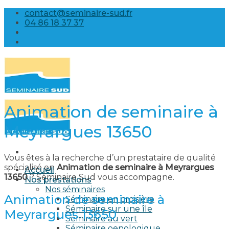
Skip
contact@seminaire-sud.fr
to
04 86 18 37 37
content
Animation de seminaire à
Meyrargues 13650
Vous êtes à la recherche d’un prestataire de qualité
spécialisé en
Animation de seminaire à Meyrargues
Accueil
13650
? Séminaire Sud vous accompagne.
Nos prestations
Nos séminaires
Animation de seminaire à
Séminaire en croisière
Séminaire sur une île
Meyrargues 13650
Séminaire au vert
Séminaire oenologique