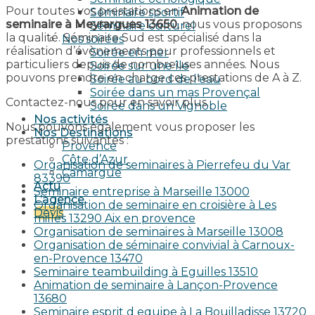
Pour toutes vos prestations en
Animation de
Séminaire sportif
seminaire à Meyrargues 13650
, nous vous proposons
Séminaire culturel
la qualité. Séminaire Sud est spécialisé dans la
Nos soirées
réalisation d’évènements pour professionnels et
Soirée en mer
particuliers depuis de nombreuses années. Nous
Soirée sur une île
pouvons prendre en charge ces prestations de A à Z.
Soirée au bord de l’eau
Soirée dans un mas Provençal
Contactez-nous pour en savoir plus.
Soirée dans un Vignoble
Nos activités
Nous pouvons également vous proposer les
Nos Destinations
prestations suivantes :
Provence
Côte d’Azur
Organisation de seminaires à Pierrefeu du Var
Camargue
83390
Actu
Seminaire entreprise à Marseille 13000
L’agence
Organisation de seminaire en croisière à Les
Devis
milles 13290 Aix en provence​
Organisation de seminaires à Marseille 13008
Organisation de séminaire convivial à Carnoux-
en-Provence 13470
Seminaire teambuilding à Eguilles 13510
Animation de seminaire à Lançon-Provence
13680
Seminaire esprit d equipe à La Bouilladisse 13720