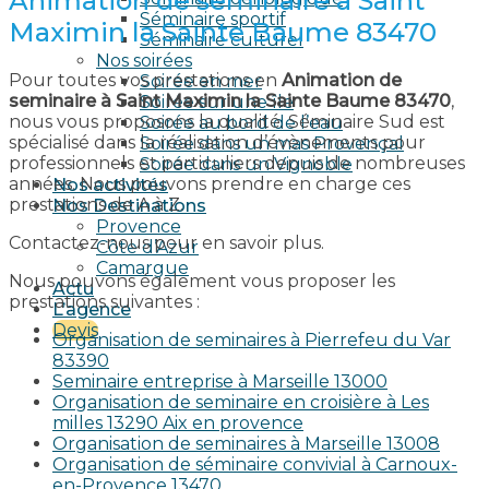
Animation de seminaire à Saint
Séminaire sportif
Maximin la Sainte Baume 83470
Séminaire culturel
Nos soirées
Pour toutes vos prestations en
Animation de
Soirée en mer
seminaire à Saint Maximin la Sainte Baume 83470
,
Soirée sur une île
nous vous proposons la qualité. Séminaire Sud est
Soirée au bord de l’eau
spécialisé dans la réalisation d’évènements pour
Soirée dans un mas Provençal
professionnels et particuliers depuis de nombreuses
Soirée dans un Vignoble
années. Nous pouvons prendre en charge ces
Nos activités
prestations de A à Z.
Nos Destinations
Provence
Contactez-nous pour en savoir plus.
Côte d’Azur
Camargue
Nous pouvons également vous proposer les
Actu
prestations suivantes :
L’agence
Devis
Organisation de seminaires à Pierrefeu du Var
83390
Seminaire entreprise à Marseille 13000
Organisation de seminaire en croisière à Les
milles 13290 Aix en provence​
Organisation de seminaires à Marseille 13008
Organisation de séminaire convivial à Carnoux-
en-Provence 13470