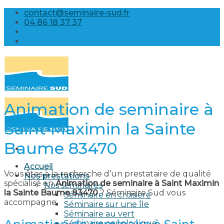
Skip
contact@seminaire-sud.fr
to
04 86 18 37 37
content
Animation de seminaire à
Saint Maximin la Sainte
Baume 83470
Accueil
Vous êtes à la recherche d’un prestataire de qualité
Nos prestations
spécialisé en
Animation de seminaire à Saint Maximin
Nos séminaires
la Sainte Baume 83470
? Séminaire Sud vous
Séminaire en croisière
accompagne.
Séminaire sur une île
Séminaire au vert
Séminaire oenologique