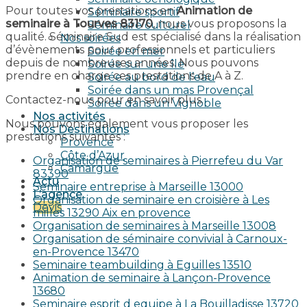
Pour toutes vos prestations en
Animation de
Séminaire sportif
seminaire à Tourves 83170
, nous vous proposons la
Séminaire culturel
qualité. Séminaire Sud est spécialisé dans la réalisation
Nos soirées
d’évènements pour professionnels et particuliers
Soirée en mer
depuis de nombreuses années. Nous pouvons
Soirée sur une île
prendre en charge ces prestations de A à Z.
Soirée au bord de l’eau
Soirée dans un mas Provençal
Contactez-nous pour en savoir plus.
Soirée dans un Vignoble
Nos activités
Nous pouvons également vous proposer les
Nos Destinations
prestations suivantes :
Provence
Côte d’Azur
Organisation de seminaires à Pierrefeu du Var
Camargue
83390
Actu
Seminaire entreprise à Marseille 13000
L’agence
Organisation de seminaire en croisière à Les
Devis
milles 13290 Aix en provence​
Organisation de seminaires à Marseille 13008
Organisation de séminaire convivial à Carnoux-
en-Provence 13470
Seminaire teambuilding à Eguilles 13510
Animation de seminaire à Lançon-Provence
13680
Seminaire esprit d equipe à La Bouilladisse 13720