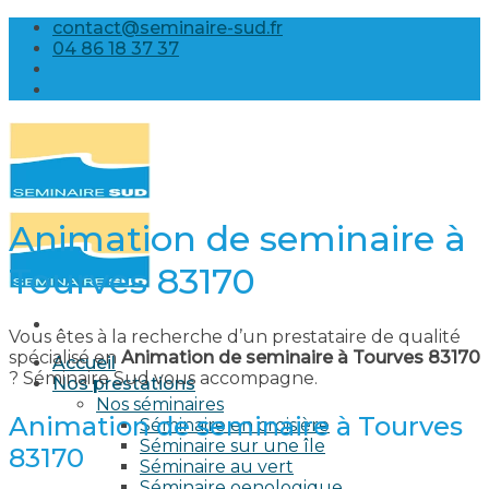
Skip
contact@seminaire-sud.fr
to
04 86 18 37 37
content
Animation de seminaire à
Tourves 83170
Vous êtes à la recherche d’un prestataire de qualité
spécialisé en
Animation de seminaire à Tourves 83170
Accueil
? Séminaire Sud vous accompagne.
Nos prestations
Nos séminaires
Animation de seminaire à Tourves
Séminaire en croisière
Séminaire sur une île
83170
Séminaire au vert
Séminaire oenologique