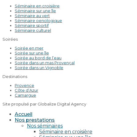
Séminaire en croisière
Séminaire sur une île
Séminaire au vert
Séminaire oenologique
Séminaire sportif
Séminaire culturel
Soirées
Soirée en mer
Soirée sur une île
Soirée au bord de l’eau
Soirée dans un mas Provençal
Soirée dans un Vignoble
Destinations
Provence
Côte d’Azur
Camargue
Site propulsé par Globalize Digital Agency
Accueil
Nos prestations
Nos séminaires
Séminaire en croisière