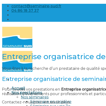
Skip
contact@seminaire-sud.fr
to
04 86 18 37 37
content
Entreprise organisatrice d
Vous êtes à la recherche d’un prestataire de qualité sp
Entreprise organisatrice de seminai
Accueil
Pour toutes vos prestations en
Entreprise organisatric
Nos prestations
réalisation d’évènements pour professionnels et parti
Nos séminaires
Séminaire en croisière
Contactez-nous pour en savoir plus.