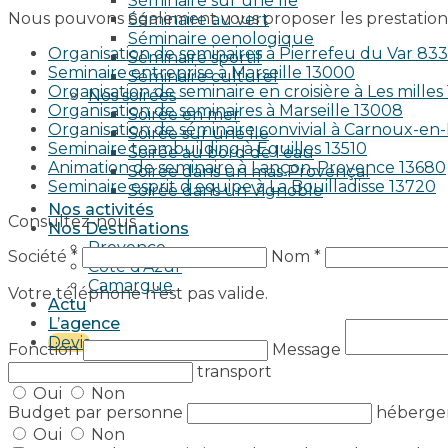
Séminaire sur une île
Nous pouvons également vous proposer les prestations
Séminaire au vert
Séminaire oenologique
Organisation de seminaires à Pierrefeu du Var 83
Séminaire sportif
Seminaire entreprise à Marseille 13000
Séminaire culturel
Organisation de seminaire en croisière à Les milles
Nos soirées
Organisation de seminaires à Marseille 13008
Soirée en mer
Organisation de séminaire convivial à Carnoux-e
Soirée sur une île
Seminaire teambuilding à Eguilles 13510
Soirée au bord de l’eau
Animation de seminaire à Lançon-Provence 13680
Soirée dans un mas Provençal
Seminaire esprit d equipe à La Bouilladisse 13720
Soirée dans un Vignoble
Nos activités
Consultez-nous
Nos Destinations
Provence
Société *
Nom *
Côte d’Azur
Camargue
Votre téléphone n’est pas valide.
Actu
L’agence
Devis
Fonction
Message
transport
Oui
Non
Budget par personne
héberg
Oui
Non