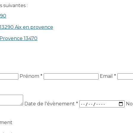
 suivantes :
390
 13290 Aix en provence​
n-Provence 13470
Prénom *
Email *
Date de l'évènement
*
No
ement