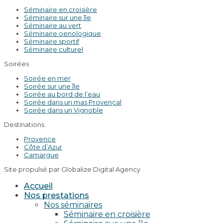
Séminaire en croisière
Séminaire sur une île
Séminaire au vert
Séminaire oenologique
Séminaire sportif
Séminaire culturel
Soirées
Soirée en mer
Soirée sur une île
Soirée au bord de l’eau
Soirée dans un mas Provençal
Soirée dans un Vignoble
Destinations
Provence
Côte d’Azur
Camargue
Site propulsé par Globalize Digital Agency
Accueil
Nos prestations
Nos séminaires
Séminaire en croisière