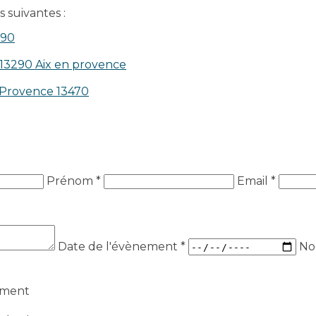
 suivantes :
390
 13290 Aix en provence​
n-Provence 13470
Prénom *
Email *
Date de l'évènement
*
No
ement