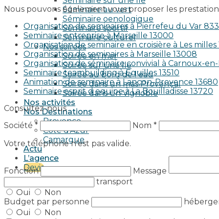
Séminaire sur une île
Nous pouvons également vous proposer les prestations
Séminaire au vert
Séminaire oenologique
Organisation de seminaires à Pierrefeu du Var 83
Séminaire sportif
Seminaire entreprise à Marseille 13000
Séminaire culturel
Organisation de seminaire en croisière à Les milles
Nos soirées
Organisation de seminaires à Marseille 13008
Soirée en mer
Organisation de séminaire convivial à Carnoux-e
Soirée sur une île
Seminaire teambuilding à Eguilles 13510
Soirée au bord de l’eau
Animation de seminaire à Lançon-Provence 13680
Soirée dans un mas Provençal
Seminaire esprit d equipe à La Bouilladisse 13720
Soirée dans un Vignoble
Nos activités
Consultez-nous
Nos Destinations
Provence
Société *
Nom *
Côte d’Azur
Camargue
Votre téléphone n’est pas valide.
Actu
L’agence
Devis
Fonction
Message
transport
Oui
Non
Budget par personne
héberg
Oui
Non