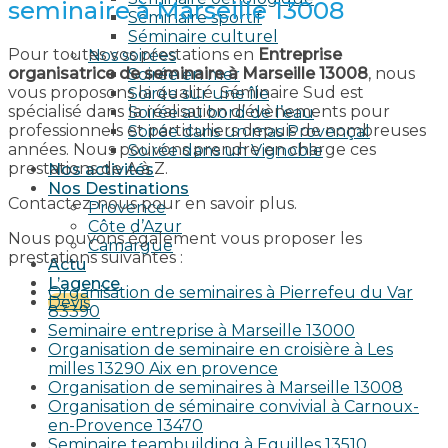
seminaire à Marseille 13008
Séminaire sportif
Séminaire culturel
Pour toutes vos prestations en
Entreprise
Nos soirées
organisatrice de seminaire à Marseille 13008
, nous
Soirée en mer
vous proposons la qualité. Séminaire Sud est
Soirée sur une île
spécialisé dans la réalisation d’évènements pour
Soirée au bord de l’eau
professionnels et particuliers depuis de nombreuses
Soirée dans un mas Provençal
années. Nous pouvons prendre en charge ces
Soirée dans un Vignoble
prestations de A à Z.
Nos activités
Nos Destinations
Contactez-nous pour en savoir plus.
Provence
Côte d’Azur
Nous pouvons également vous proposer les
Camargue
prestations suivantes :
Actu
L’agence
Organisation de seminaires à Pierrefeu du Var
Devis
83390
Seminaire entreprise à Marseille 13000
Organisation de seminaire en croisière à Les
milles 13290 Aix en provence​
Organisation de seminaires à Marseille 13008
Organisation de séminaire convivial à Carnoux-
en-Provence 13470
Seminaire teambuilding à Eguilles 13510