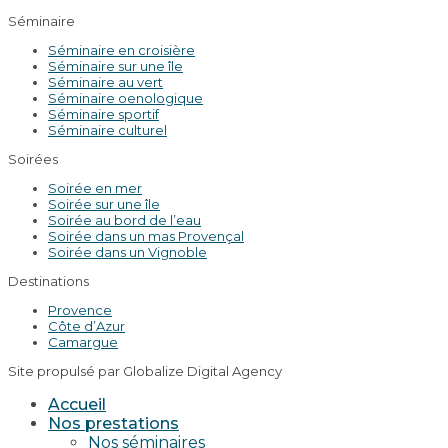
Séminaire
Séminaire en croisière
Séminaire sur une île
Séminaire au vert
Séminaire oenologique
Séminaire sportif
Séminaire culturel
Soirées
Soirée en mer
Soirée sur une île
Soirée au bord de l’eau
Soirée dans un mas Provençal
Soirée dans un Vignoble
Destinations
Provence
Côte d’Azur
Camargue
Site propulsé par Globalize Digital Agency
Accueil
Nos prestations
Nos séminaires