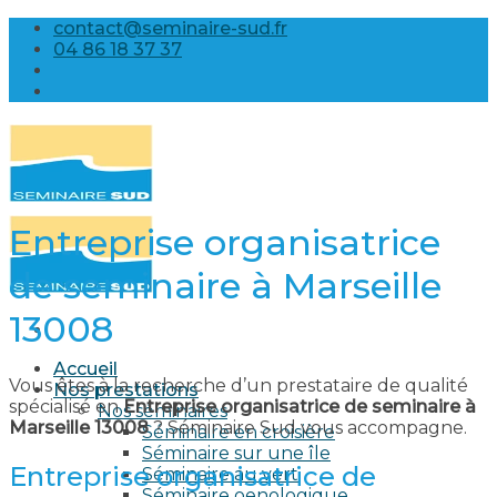
Skip
contact@seminaire-sud.fr
to
04 86 18 37 37
content
Entreprise organisatrice
de seminaire à Marseille
13008
Accueil
Vous êtes à la recherche d’un prestataire de qualité
Nos prestations
spécialisé en
Entreprise organisatrice de seminaire à
Nos séminaires
Marseille 13008
? Séminaire Sud vous accompagne.
Séminaire en croisière
Séminaire sur une île
Entreprise organisatrice de
Séminaire au vert
Séminaire oenologique