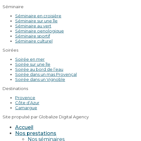
Séminaire
Séminaire en croisière
Séminaire sur une île
Séminaire au vert
Séminaire oenologique
Séminaire sportif
Séminaire culturel
Soirées
Soirée en mer
Soirée sur une île
Soirée au bord de l’eau
Soirée dans un mas Provençal
Soirée dans un Vignoble
Destinations
Provence
Côte d’Azur
Camargue
Site propulsé par Globalize Digital Agency
Accueil
Nos prestations
Nos séminaires