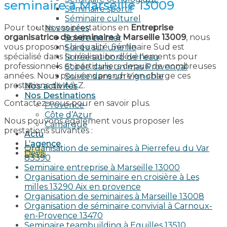
seminaire à Marseille 13009
Séminaire sportif
Séminaire culturel
Pour toutes vos prestations en
Entreprise
Nos soirées
organisatrice de seminaire à Marseille 13009
, nous
Soirée en mer
vous proposons la qualité. Séminaire Sud est
Soirée sur une île
spécialisé dans la réalisation d’évènements pour
Soirée au bord de l’eau
professionnels et particuliers depuis de nombreuses
Soirée dans un mas Provençal
années. Nous pouvons prendre en charge ces
Soirée dans un Vignoble
prestations de A à Z.
Nos activités
Nos Destinations
Contactez-nous pour en savoir plus.
Provence
Côte d’Azur
Nous pouvons également vous proposer les
Camargue
prestations suivantes :
Actu
L’agence
Organisation de seminaires à Pierrefeu du Var
Devis
83390
Seminaire entreprise à Marseille 13000
Organisation de seminaire en croisière à Les
milles 13290 Aix en provence​
Organisation de seminaires à Marseille 13008
Organisation de séminaire convivial à Carnoux-
en-Provence 13470
Seminaire teambuilding à Eguilles 13510