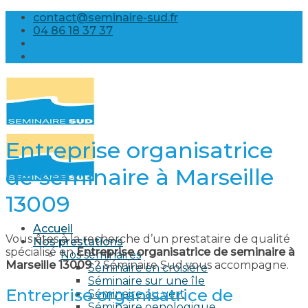
Skip
contact@seminaire-sud.fr
to
04 86 18 37 37
content
Entreprise organisatrice
de seminaire à Marseille
13009
Accueil
Vous êtes à la recherche d’un prestataire de qualité
Nos prestations
spécialisé en
Entreprise organisatrice de seminaire à
Nos séminaires
Marseille 13009
? Séminaire Sud vous accompagne.
Séminaire en croisière
Séminaire sur une île
Entreprise organisatrice de
Séminaire au vert
Séminaire oenologique