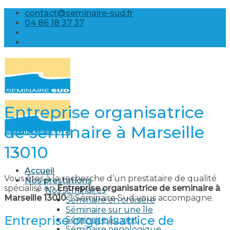
Skip
contact@seminaire-sud.fr
to
04 86 18 37 37
content
Entreprise organisatrice
de seminaire à Marseille
13010
Accueil
Vous êtes à la recherche d’un prestataire de qualité
Nos prestations
spécialisé en
Entreprise organisatrice de seminaire à
Nos séminaires
Marseille 13010
? Séminaire Sud vous accompagne.
Séminaire en croisière
Séminaire sur une île
Entreprise organisatrice de
Séminaire au vert
Séminaire oenologique