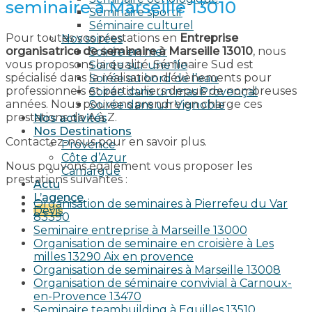
seminaire à Marseille 13010
Séminaire sportif
Séminaire culturel
Pour toutes vos prestations en
Entreprise
Nos soirées
organisatrice de seminaire à Marseille 13010
, nous
Soirée en mer
vous proposons la qualité. Séminaire Sud est
Soirée sur une île
spécialisé dans la réalisation d’évènements pour
Soirée au bord de l’eau
professionnels et particuliers depuis de nombreuses
Soirée dans un mas Provençal
années. Nous pouvons prendre en charge ces
Soirée dans un Vignoble
prestations de A à Z.
Nos activités
Nos Destinations
Contactez-nous pour en savoir plus.
Provence
Côte d’Azur
Nous pouvons également vous proposer les
Camargue
prestations suivantes :
Actu
L’agence
Organisation de seminaires à Pierrefeu du Var
Devis
83390
Seminaire entreprise à Marseille 13000
Organisation de seminaire en croisière à Les
milles 13290 Aix en provence​
Organisation de seminaires à Marseille 13008
Organisation de séminaire convivial à Carnoux-
en-Provence 13470
Seminaire teambuilding à Eguilles 13510