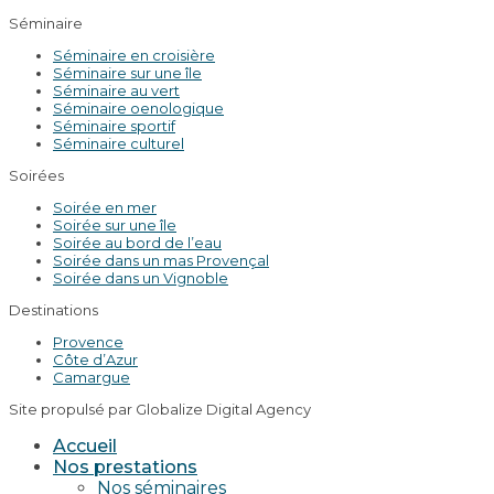
Séminaire
Séminaire en croisière
Séminaire sur une île
Séminaire au vert
Séminaire oenologique
Séminaire sportif
Séminaire culturel
Soirées
Soirée en mer
Soirée sur une île
Soirée au bord de l’eau
Soirée dans un mas Provençal
Soirée dans un Vignoble
Destinations
Provence
Côte d’Azur
Camargue
Site propulsé par Globalize Digital Agency
Accueil
Nos prestations
Nos séminaires