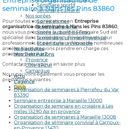
Entreprise organisatrice de
Séminaire sportif
seminaire à Nans les Pins 83860
Séminaire culturel
Nos soirées
Pour toutes vos prestations en
Entreprise
Soirée en mer
organisatrice de seminaire à Nans les Pins 83860
,
Soirée sur une île
nous vous proposons la qualité. Séminaire Sud est
Soirée au bord de l’eau
spécialisé dans la réalisation d’évènements pour
Soirée dans un mas Provençal
professionnels et particuliers depuis de nombreuses
Soirée dans un Vignoble
années. Nous pouvons prendre en charge ces
Nos activités
prestations de A à Z.
Nos Destinations
Provence
Contactez-nous pour en savoir plus.
Côte d’Azur
Camargue
Nous pouvons également vous proposer les
Actu
prestations suivantes :
L’agence
Devis
Organisation de seminaires à Pierrefeu du Var
83390
Seminaire entreprise à Marseille 13000
Organisation de seminaire en croisière à Les
milles 13290 Aix en provence​
Organisation de seminaires à Marseille 13008
Organisation de séminaire convivial à Carnoux-
en-Provence 13470