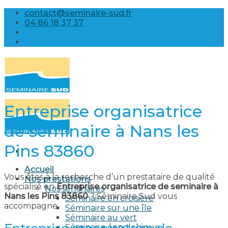
Skip
contact@seminaire-sud.fr
to
04 86 18 37 37
content
Entreprise organisatrice
de seminaire à Nans les
Pins 83860
Accueil
Vous êtes à la recherche d’un prestataire de qualité
Nos prestations
spécialisé en
Entreprise organisatrice de seminaire à
Nos séminaires
Nans les Pins 83860
? Séminaire Sud vous
Séminaire en croisière
accompagne.
Séminaire sur une île
Séminaire au vert
Séminaire oenologique