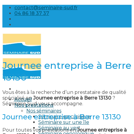
Skip
contact@seminaire-sud.fr
to
04 86 18 37 37
content
Journee entreprise à Berre
13130
Vous êtes à la recherche d’un prestataire de qualité
spécialisé en
Journee entreprise à Berre 13130
?
Accueil
Séminaire Sud vous accompagne.
Nos prestations
Nos séminaires
Journee entreprise à Berre 13130
Séminaire en croisière
Séminaire sur une île
Séminaire au vert
Pour toutes vos prestations en
Journee entreprise à
Séminaire oenologique