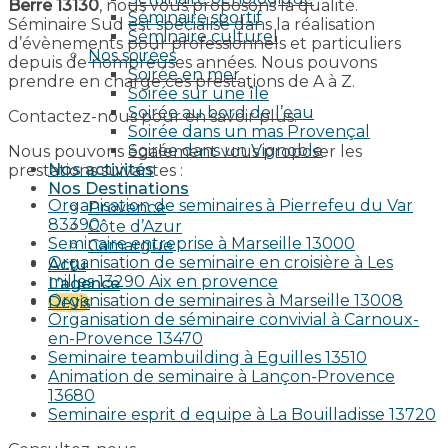
Berre 13130
, nous vous proposons la qualité.
Séminaire sportif
Séminaire Sud est spécialisé dans la réalisation
Séminaire culturel
d’évènements pour professionnels et particuliers
Nos soirées
depuis de nombreuses années. Nous pouvons
Soirée en mer
prendre en charge ces prestations de A à Z.
Soirée sur une île
Soirée au bord de l’eau
Contactez-nous pour en savoir plus.
Soirée dans un mas Provençal
Soirée dans un Vignoble
Nous pouvons également vous proposer les
Nos activités
prestations suivantes :
Nos Destinations
Organisation de seminaires à Pierrefeu du Var
Provence
83390
Côte d’Azur
Seminaire entreprise à Marseille 13000
Camargue
Organisation de seminaire en croisière à Les
Actu
milles 13290 Aix en provence​
L’agence
Organisation de seminaires à Marseille 13008
Devis
Organisation de séminaire convivial à Carnoux-
en-Provence 13470
Seminaire teambuilding à Eguilles 13510
Animation de seminaire à Lançon-Provence
13680
Seminaire esprit d equipe à La Bouilladisse 13720