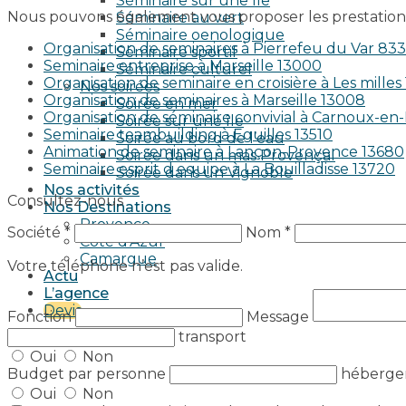
Séminaire sur une île
Nous pouvons également vous proposer les prestations
Séminaire au vert
Séminaire oenologique
Organisation de seminaires à Pierrefeu du Var 83
Séminaire sportif
Seminaire entreprise à Marseille 13000
Séminaire culturel
Organisation de seminaire en croisière à Les milles
Nos soirées
Organisation de seminaires à Marseille 13008
Soirée en mer
Organisation de séminaire convivial à Carnoux-e
Soirée sur une île
Seminaire teambuilding à Eguilles 13510
Soirée au bord de l’eau
Animation de seminaire à Lançon-Provence 13680
Soirée dans un mas Provençal
Seminaire esprit d equipe à La Bouilladisse 13720
Soirée dans un Vignoble
Nos activités
Consultez-nous
Nos Destinations
Provence
Société *
Nom *
Côte d’Azur
Camargue
Votre téléphone n’est pas valide.
Actu
L’agence
Devis
Fonction
Message
transport
Oui
Non
Budget par personne
héberg
Oui
Non