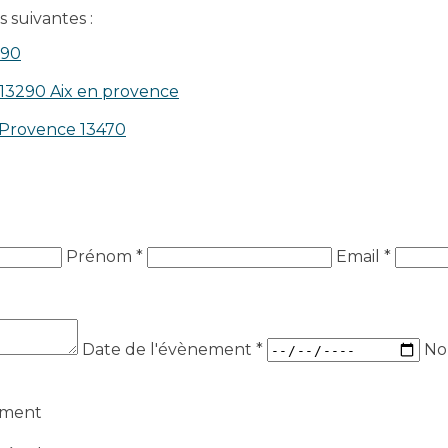
 suivantes :
390
 13290 Aix en provence​
n-Provence 13470
Prénom *
Email *
Date de l'évènement
*
No
ement