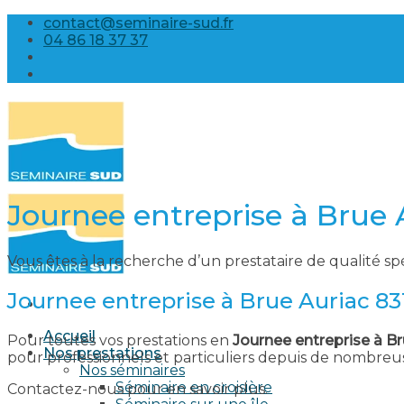
Skip
contact@seminaire-sud.fr
to
04 86 18 37 37
content
Journee entreprise à Brue 
Vous êtes à la recherche d’un prestataire de qualité sp
Journee entreprise à Brue Auriac 83
Accueil
Pour toutes vos prestations en
Journee entreprise à Br
Nos prestations
pour professionnels et particuliers depuis de nombreu
Nos séminaires
Séminaire en croisière
Contactez-nous pour en savoir plus.