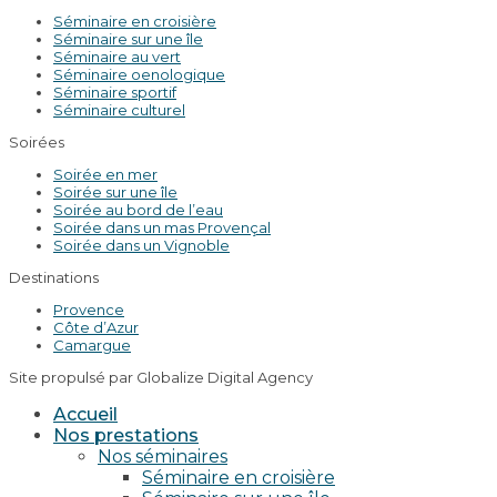
Séminaire en croisière
Séminaire sur une île
Séminaire au vert
Séminaire oenologique
Séminaire sportif
Séminaire culturel
Soirées
Soirée en mer
Soirée sur une île
Soirée au bord de l’eau
Soirée dans un mas Provençal
Soirée dans un Vignoble
Destinations
Provence
Côte d’Azur
Camargue
Site propulsé par Globalize Digital Agency
Accueil
Nos prestations
Nos séminaires
Séminaire en croisière