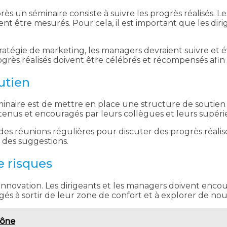
près un séminaire consiste à suivre les progrès réalisés.
t être mesurés. Pour cela, il est important que les dirige
tratégie de marketing, les managers devraient suivre et 
rogrès réalisés doivent être célébrés et récompensés afi
utien
minaire est de mettre en place une structure de soutien
enus et encouragés par leurs collègues et leurs supérieur
 des réunions régulières pour discuter des progrès réali
 des suggestions.
e risques
’innovation. Les dirigeants et les managers doivent enco
és à sortir de leur zone de confort et à explorer de nou
hône