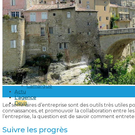
Séminaire sur une île
Séminaire au vert
Séminaire oenologique
Séminaire sportif
Séminaire culturel
Nos soirées
Soirée en mer
Soirée sur une île
Soirée au bord de l’eau
Soirée dans un mas Provençal
Soirée dans un Vignoble
Nos activités
Nos Destinations
Provence
Côte d’Azur
Camargue
25
Actu
Août
L’agence
Devis
Les séminaires d’entreprise sont des outils très utiles
connaissances, et promouvoir la collaboration entre le
l’entreprise, la question est de savoir comment entreten
Suivre les progrès