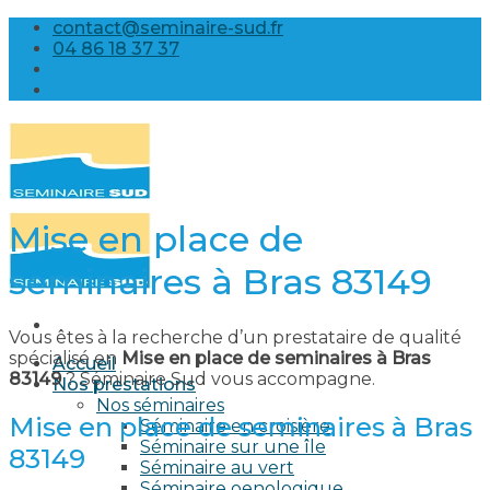
Skip
contact@seminaire-sud.fr
to
04 86 18 37 37
content
Mise en place de
seminaires à Bras 83149
Vous êtes à la recherche d’un prestataire de qualité
spécialisé en
Mise en place de seminaires à Bras
Accueil
83149
? Séminaire Sud vous accompagne.
Nos prestations
Nos séminaires
Mise en place de seminaires à Bras
Séminaire en croisière
Séminaire sur une île
83149
Séminaire au vert
Séminaire oenologique