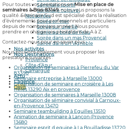
Pour toutes vos prestations en
Mise en place de
Séminaire sportif
seminaires à Bras 83149
, nous vous proposons la
Séminaire culturel
qualité. Séminaire Sud est spécialisé dans la réalisation
Nos soirées
d’évènements pour professionnels et particuliers
Soirée en mer
depuis de nombreuses années. Nous pouvons
Soirée sur une île
prendre en charge ces prestations de A à Z.
Soirée au bord de l’eau
Soirée dans un mas Provençal
Contactez-nous pour en savoir plus.
Soirée dans un Vignoble
Nos activités
Nous pouvons également vous proposer les
Nos Destinations
prestations suivantes :
Provence
Côte d’Azur
Organisation de seminaires à Pierrefeu du Var
Camargue
83390
Actu
Seminaire entreprise à Marseille 13000
L’agence
Organisation de seminaire en croisière à Les
Devis
milles 13290 Aix en provence​
Organisation de seminaires à Marseille 13008
Organisation de séminaire convivial à Carnoux-
en-Provence 13470
Seminaire teambuilding à Eguilles 13510
Animation de seminaire à Lançon-Provence
13680
Seminaire esprit d equipe à La Bouilladisse 13720