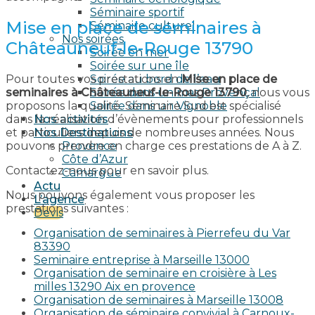
Séminaire sportif
Mise en place de seminaires à
Séminaire culturel
Nos soirées
Châteauneuf-le-Rouge 13790
Soirée en mer
Soirée sur une île
Pour toutes vos prestations en
Mise en place de
Soirée au bord de l’eau
seminaires à Châteauneuf-le-Rouge 13790
, nous vous
Soirée dans un mas Provençal
proposons la qualité. Séminaire Sud est spécialisé
Soirée dans un Vignoble
dans la réalisation d’évènements pour professionnels
Nos activités
et particuliers depuis de nombreuses années. Nous
Nos Destinations
pouvons prendre en charge ces prestations de A à Z.
Provence
Côte d’Azur
Contactez-nous pour en savoir plus.
Camargue
Actu
Nous pouvons également vous proposer les
L’agence
prestations suivantes :
Devis
Organisation de seminaires à Pierrefeu du Var
83390
Seminaire entreprise à Marseille 13000
Organisation de seminaire en croisière à Les
milles 13290 Aix en provence​
Organisation de seminaires à Marseille 13008
Organisation de séminaire convivial à Carnoux-