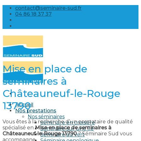
Skip
contact@seminaire-sud.fr
to
04 86 18 37 37
content
Mise en place de
seminaires à
Châteauneuf-le-Rouge
13790
Accueil
Nos prestations
Nos séminaires
Vous êtes à la recherche d’un prestataire de qualité
Séminaire en croisière
spécialisé en
Mise en place de seminaires à
Séminaire sur une île
Châteauneuf-le-Rouge 13790
? Séminaire Sud vous
Séminaire au vert
accompagne.
Séminaire oenologique