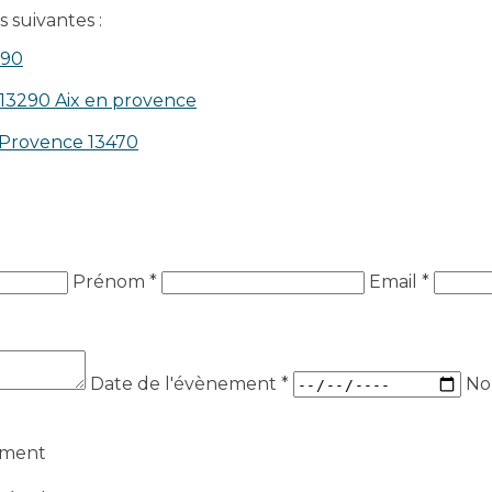
 suivantes :
390
 13290 Aix en provence​
n-Provence 13470
Prénom *
Email *
Date de l'évènement
*
No
ement