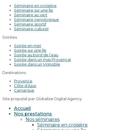
Séminaire en croisière
Séminaire sur une île
Séminaire au vert
Séminaire oenologique
Séminaire sportif
Séminaire culturel
Soirées
Soirée en mer
Soirée sur une île
Soirée au bord de l’eau
Soirée dans un mas Provençal
Soirée dans un Vignoble
Destinations
Provence
Côte d’Azur
Camargue
Site propulsé par Globalize Digital Agency
Accueil
Nos prestations
Nos séminaires
Séminaire en croisière