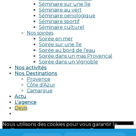
Séminaire sur une île
Séminaire au vert
Séminaire oenologique
Séminaire sportif
Séminaire culturel
Nos soirées
Soirée en mer
Soirée sur une île
Soirée au bord de l’eau
Soirée dans un mas Provençal
Soirée dans un Vignoble
Nos activités
Nos Destinations
Provence
Côte d’Azur
Camargue
Actu
L’agence
Devis
Nous utilisons des cookies pour vous garantir la
meilleure expérience sur notre site. Si vous continuez
à utiliser ce dernier, nous considérerons que vous