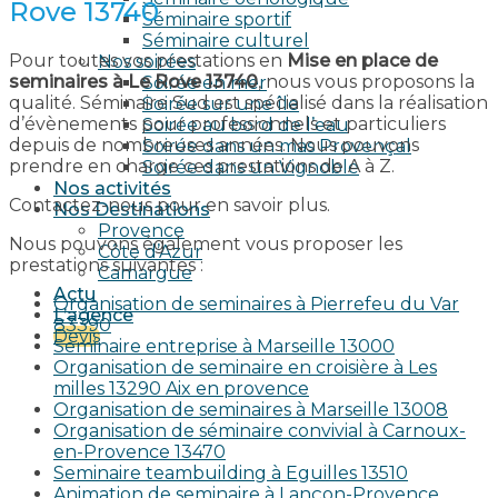
Rove 13740
Séminaire sportif
Séminaire culturel
Pour toutes vos prestations en
Mise en place de
Nos soirées
seminaires à Le Rove 13740
, nous vous proposons la
Soirée en mer
qualité. Séminaire Sud est spécialisé dans la réalisation
Soirée sur une île
d’évènements pour professionnels et particuliers
Soirée au bord de l’eau
depuis de nombreuses années. Nous pouvons
Soirée dans un mas Provençal
prendre en charge ces prestations de A à Z.
Soirée dans un Vignoble
Nos activités
Contactez-nous pour en savoir plus.
Nos Destinations
Provence
Nous pouvons également vous proposer les
Côte d’Azur
prestations suivantes :
Camargue
Actu
Organisation de seminaires à Pierrefeu du Var
L’agence
83390
Devis
Seminaire entreprise à Marseille 13000
Organisation de seminaire en croisière à Les
milles 13290 Aix en provence​
Organisation de seminaires à Marseille 13008
Organisation de séminaire convivial à Carnoux-
en-Provence 13470
Seminaire teambuilding à Eguilles 13510
Animation de seminaire à Lançon-Provence