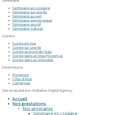
Séminaire
Séminaire en croisière
Séminaire sur une île
Séminaire au vert
Séminaire oenologique
Séminaire sportif
Séminaire culturel
Soirées
Soirée en mer
Soirée sur une île
Soirée au bord de l’eau
Soirée dans un mas Provençal
Soirée dans un Vignoble
Destinations
Provence
Côte d’Azur
Camargue
Site propulsé par Globalize Digital Agency
Accueil
Nos prestations
Nos séminaires
Séminaire en croisière