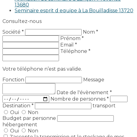
13680
Seminaire esprit d equipe à La Bouilladisse 13720
Consultez-nous
Société *
Nom *
Prénom *
Email *
Téléphone *
Votre téléphone n’est pas valide.
Fonction
Message
Date de l'évènement
*
Nombre de personnes
*
Destination
*
transport
Oui
Non
Budget par personne
hébergement
Oui
Non
J'accepte la transmission et le stockage de mes