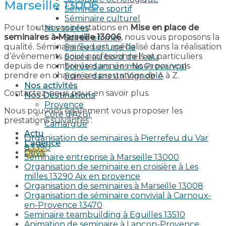
Marseille 13006
Séminaire sportif
Séminaire culturel
Pour toutes vos prestations en
Mise en place de
Nos soirées
seminaires à Marseille 13006
, nous vous proposons la
Soirée en mer
qualité. Séminaire Sud est spécialisé dans la réalisation
Soirée sur une île
d’évènements pour professionnels et particuliers
Soirée au bord de l’eau
depuis de nombreuses années. Nous pouvons
Soirée dans un mas Provençal
prendre en charge ces prestations de A à Z.
Soirée dans un Vignoble
Nos activités
Contactez-nous pour en savoir plus.
Nos Destinations
Provence
Nous pouvons également vous proposer les
Côte d’Azur
prestations suivantes :
Camargue
Actu
Organisation de seminaires à Pierrefeu du Var
L’agence
83390
Devis
Seminaire entreprise à Marseille 13000
Organisation de seminaire en croisière à Les
milles 13290 Aix en provence​
Organisation de seminaires à Marseille 13008
Organisation de séminaire convivial à Carnoux-
en-Provence 13470
Seminaire teambuilding à Eguilles 13510
Animation de seminaire à Lançon-Provence