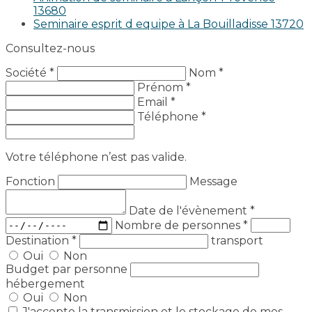
13680
Seminaire esprit d equipe à La Bouilladisse 13720
Consultez-nous
Société *
Nom *
Prénom *
Email *
Téléphone *
Votre téléphone n’est pas valide.
Fonction
Message
Date de l'évènement
*
Nombre de personnes
*
Destination
*
transport
Oui
Non
Budget par personne
hébergement
Oui
Non
J'accepte la transmission et le stockage de mes