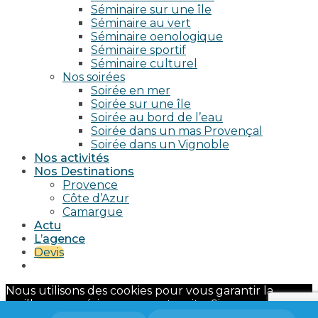
Séminaire sur une île
Séminaire au vert
Séminaire oenologique
Séminaire sportif
Séminaire culturel
Nos soirées
Soirée en mer
Soirée sur une île
Soirée au bord de l’eau
Soirée dans un mas Provençal
Soirée dans un Vignoble
Nos activités
Nos Destinations
Provence
Côte d’Azur
Camargue
Actu
L’agence
Devis
Nous utilisons des cookies pour vous garantir la
meilleure expérience sur notre site. Si vous continuez
à utiliser ce dernier, nous considérerons que vous