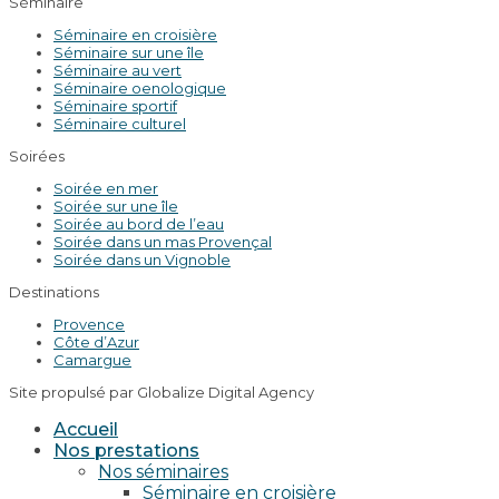
Séminaire
Séminaire en croisière
Séminaire sur une île
Séminaire au vert
Séminaire oenologique
Séminaire sportif
Séminaire culturel
Soirées
Soirée en mer
Soirée sur une île
Soirée au bord de l’eau
Soirée dans un mas Provençal
Soirée dans un Vignoble
Destinations
Provence
Côte d’Azur
Camargue
Site propulsé par Globalize Digital Agency
Accueil
Nos prestations
Nos séminaires
Séminaire en croisière