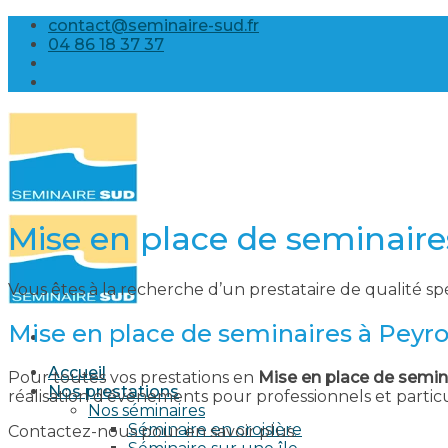
Skip
contact@seminaire-sud.fr
to
04 86 18 37 37
content
Mise en place de seminaire
Vous êtes à la recherche d’un prestataire de qualité sp
Mise en place de seminaires à Peyr
Accueil
Pour toutes vos prestations en
Mise en place de semin
Nos prestations
réalisation d’évènements pour professionnels et parti
Nos séminaires
Séminaire en croisière
Contactez-nous pour en savoir plus.