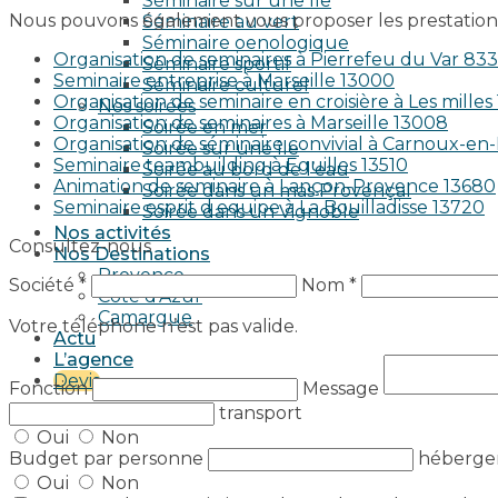
Séminaire sur une île
Nous pouvons également vous proposer les prestations
Séminaire au vert
Séminaire oenologique
Organisation de seminaires à Pierrefeu du Var 83
Séminaire sportif
Seminaire entreprise à Marseille 13000
Séminaire culturel
Organisation de seminaire en croisière à Les milles
Nos soirées
Organisation de seminaires à Marseille 13008
Soirée en mer
Organisation de séminaire convivial à Carnoux-e
Soirée sur une île
Seminaire teambuilding à Eguilles 13510
Soirée au bord de l’eau
Animation de seminaire à Lançon-Provence 13680
Soirée dans un mas Provençal
Seminaire esprit d equipe à La Bouilladisse 13720
Soirée dans un Vignoble
Nos activités
Consultez-nous
Nos Destinations
Provence
Société *
Nom *
Côte d’Azur
Camargue
Votre téléphone n’est pas valide.
Actu
L’agence
Devis
Fonction
Message
transport
Oui
Non
Budget par personne
héberg
Oui
Non