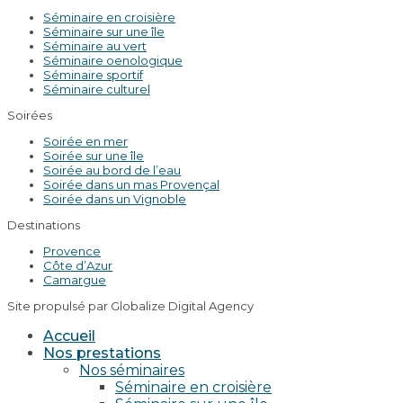
Séminaire en croisière
Séminaire sur une île
Séminaire au vert
Séminaire oenologique
Séminaire sportif
Séminaire culturel
Soirées
Soirée en mer
Soirée sur une île
Soirée au bord de l’eau
Soirée dans un mas Provençal
Soirée dans un Vignoble
Destinations
Provence
Côte d’Azur
Camargue
Site propulsé par Globalize Digital Agency
Accueil
Nos prestations
Nos séminaires
Séminaire en croisière