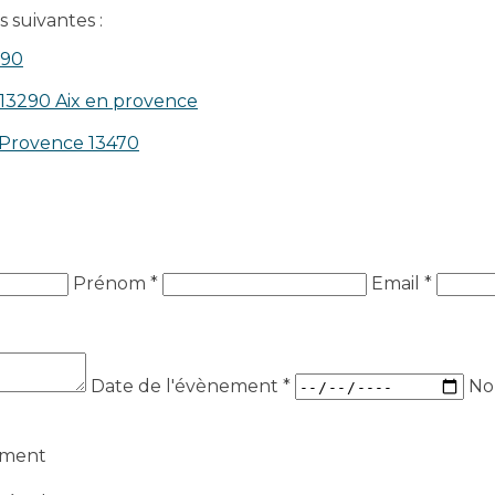
 suivantes :
390
 13290 Aix en provence​
n-Provence 13470
Prénom *
Email *
Date de l'évènement
*
No
ement