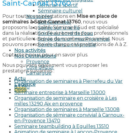
Saint-Cannat 13760
Séminaire sportif
Séminaire culturel
Pour toutes vos prestations en
Mise en place de
Nos soirées
seminaires à Saint-Cannat 13760
, nous vous
Soirée en mer
proposons la qualité. Séminaire Sud est spécialisé
Soirée sur une île
dans la réalisation d’évènements pour professionnels
Soirée au bord de l’eau
et particuliers depuis de nombreuses années. Nous
Soirée dans un mas Provençal
pouvons prendre en charge ces prestations de A à Z.
Soirée dans un Vignoble
Nos activités
Contactez-nous pour en savoir plus.
Nos Destinations
Provence
Nous pouvons également vous proposer les
Côte d’Azur
prestations suivantes :
Camargue
Actu
Organisation de seminaires à Pierrefeu du Var
L’agence
83390
Devis
Seminaire entreprise à Marseille 13000
Organisation de seminaire en croisière à Les
milles 13290 Aix en provence​
Organisation de seminaires à Marseille 13008
Organisation de séminaire convivial à Carnoux-
en-Provence 13470
Seminaire teambuilding à Eguilles 13510
Animation de seminaire à Lançon-Provence