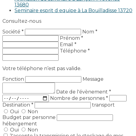
13680
Seminaire esprit d equipe à La Bouilladisse 13720
Consultez-nous
Société *
Nom *
Prénom *
Email *
Téléphone *
Votre téléphone n’est pas valide.
Fonction
Message
Date de l'évènement
*
Nombre de personnes
*
Destination
*
transport
Oui
Non
Budget par personne
hébergement
Oui
Non
J'accepte la transmission et le stockage de mes