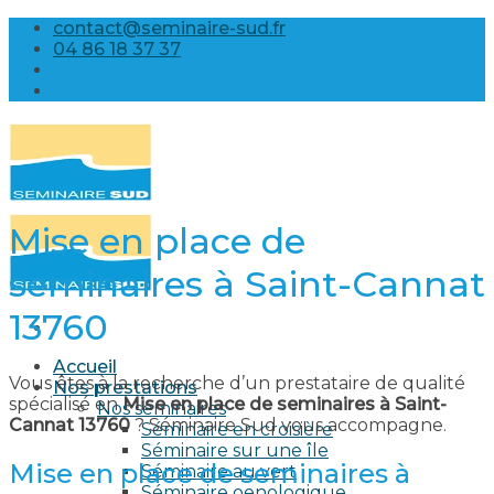
Skip
contact@seminaire-sud.fr
to
04 86 18 37 37
content
Mise en place de
seminaires à Saint-Cannat
13760
Accueil
Vous êtes à la recherche d’un prestataire de qualité
Nos prestations
spécialisé en
Mise en place de seminaires à Saint-
Nos séminaires
Cannat 13760
? Séminaire Sud vous accompagne.
Séminaire en croisière
Séminaire sur une île
Mise en place de seminaires à
Séminaire au vert
Séminaire oenologique