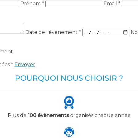
Prénom *
Email *
Date de l'évènement
*
No
ement
nées *
Envoyer
POURQUOI NOUS CHOISIR ?
Plus de
100 évènements
organisés chaque année