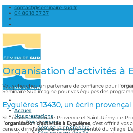
Skip
contact@seminaire-sud.fr
to
04 86 18 37 37
content
Organisation d’activités à 
Vous cherchez un partenaire de confiance pour l’
organ
Séminaire Sud imagine pour vos équipes des programmes
Eyguières 13430, un écrin provençal 
Accueil
Nos prestations
Située entre Salon-de-Provence et Saint-Rémy-de-Pro
Nos séminaires
l’
organisation d’activités à Eyguières
, c’est offrir à v
Séminaire en croisière
canaux d’irrigation qui ont forgé l’identité du village