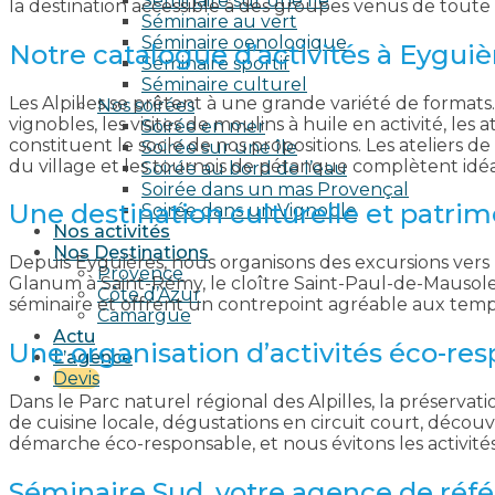
Séminaire sur une île
la destination accessible à des groupes venus de toute 
Séminaire au vert
Séminaire oenologique
Notre catalogue d’activités à Eyguiè
Séminaire sportif
Séminaire culturel
Les Alpilles se prêtent à une grande variété de formats.
Nos soirées
vignobles, les visites de moulins à huile en activité, l
Soirée en mer
constituent le socle de nos propositions. Les ateliers de
Soirée sur une île
du village et les tournois de pétanque complètent idé
Soirée au bord de l’eau
Soirée dans un mas Provençal
Une destination culturelle et patrim
Soirée dans un Vignoble
Nos activités
Nos Destinations
Depuis Eyguières, nous organisons des excursions vers l
Provence
Glanum à Saint-Rémy, le cloître Saint-Paul-de-Mausole
Côte d’Azur
séminaire et offrent un contrepoint agréable aux temps 
Camargue
Actu
Une organisation d’activités éco-re
L’agence
Devis
Dans le Parc naturel régional des Alpilles, la préservat
de cuisine locale, dégustations en circuit court, découv
démarche éco-responsable, et nous évitons les activité
Séminaire Sud, votre agence de réf