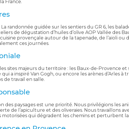
la France.
res
 La randonnée guidée sur les sentiers du GR 6, les balades 
es ateliers de dégustation d’huiles d’olive AOP Vallée des
 cuisine provençale autour de la tapenade, de l’aïoli ou de
alement ces journées.
oniale
es sites majeurs du territoire : les Baux-de-Provence et 
 qui a inspiré Van Gogh, ou encore les arènes d’Arles à
de travail en salle.
sponsable
ion des paysages est une priorité. Nous privilégions les a
erte de l’apiculture et des oliveraies. Nous travaillons 
s motorisées qui dégradent les chemins et perturbent la
érence en Provence