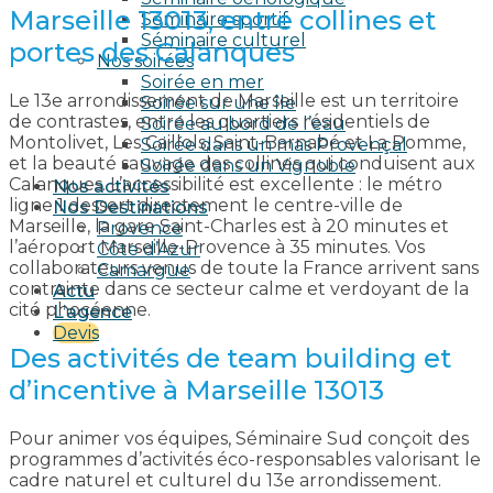
Marseille 13013, entre collines et
Séminaire sportif
Séminaire culturel
portes des Calanques
Nos soirées
Soirée en mer
Le 13e arrondissement de Marseille est un territoire
Soirée sur une île
de contrastes, entre les quartiers résidentiels de
Soirée au bord de l’eau
Montolivet, Les Caillols, Saint-Barnabé et La Pomme,
Soirée dans un mas Provençal
et la beauté sauvage des collines qui conduisent aux
Soirée dans un Vignoble
Calanques. L’accessibilité est excellente : le métro
Nos activités
ligne 1 dessert directement le centre-ville de
Nos Destinations
Marseille, la gare Saint-Charles est à 20 minutes et
Provence
l’aéroport Marseille-Provence à 35 minutes. Vos
Côte d’Azur
collaborateurs venus de toute la France arrivent sans
Camargue
contrainte dans ce secteur calme et verdoyant de la
Actu
cité phocéenne.
L’agence
Devis
Des activités de team building et
d’incentive à Marseille 13013
Pour animer vos équipes, Séminaire Sud conçoit des
programmes d’activités éco-responsables valorisant le
cadre naturel et culturel du 13e arrondissement.