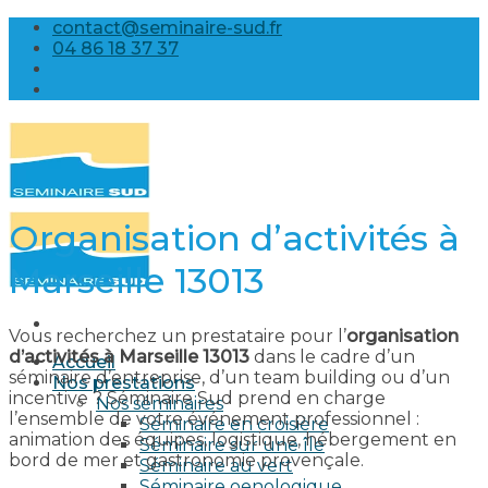
Skip
contact@seminaire-sud.fr
to
04 86 18 37 37
content
Organisation d’activités à
Marseille 13013
Vous recherchez un prestataire pour l’
organisation
d’activités à Marseille 13013
dans le cadre d’un
Accueil
séminaire d’entreprise, d’un team building ou d’un
Nos prestations
incentive ? Séminaire Sud prend en charge
Nos séminaires
l’ensemble de votre événement professionnel :
Séminaire en croisière
animation des équipes, logistique, hébergement en
Séminaire sur une île
bord de mer et gastronomie provençale.
Séminaire au vert
Séminaire oenologique