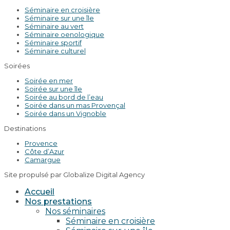
Séminaire en croisière
Séminaire sur une île
Séminaire au vert
Séminaire oenologique
Séminaire sportif
Séminaire culturel
Soirées
Soirée en mer
Soirée sur une île
Soirée au bord de l’eau
Soirée dans un mas Provençal
Soirée dans un Vignoble
Destinations
Provence
Côte d’Azur
Camargue
Site propulsé par Globalize Digital Agency
Accueil
Nos prestations
Nos séminaires
Séminaire en croisière