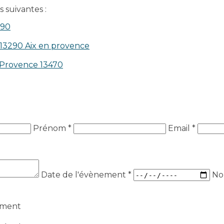
 suivantes :
390
 13290 Aix en provence​
n-Provence 13470
Prénom *
Email *
Date de l'évènement
*
No
ement