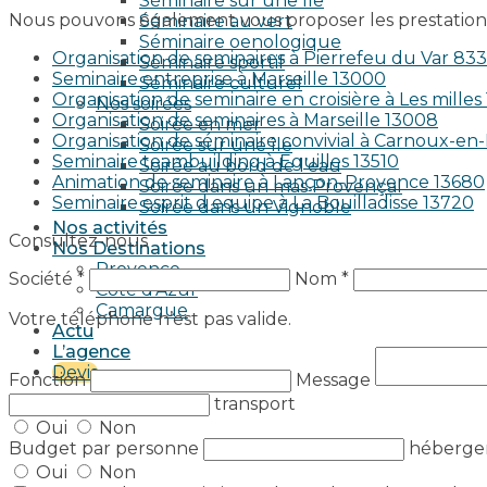
Séminaire sur une île
Nous pouvons également vous proposer les prestations
Séminaire au vert
Séminaire oenologique
Organisation de seminaires à Pierrefeu du Var 83
Séminaire sportif
Seminaire entreprise à Marseille 13000
Séminaire culturel
Organisation de seminaire en croisière à Les milles
Nos soirées
Organisation de seminaires à Marseille 13008
Soirée en mer
Organisation de séminaire convivial à Carnoux-e
Soirée sur une île
Seminaire teambuilding à Eguilles 13510
Soirée au bord de l’eau
Animation de seminaire à Lançon-Provence 13680
Soirée dans un mas Provençal
Seminaire esprit d equipe à La Bouilladisse 13720
Soirée dans un Vignoble
Nos activités
Consultez-nous
Nos Destinations
Provence
Société *
Nom *
Côte d’Azur
Camargue
Votre téléphone n’est pas valide.
Actu
L’agence
Devis
Fonction
Message
transport
Oui
Non
Budget par personne
héberg
Oui
Non