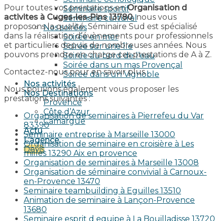
Pour toutes vos prestations en
Organisation d
Séminaire sportif
activites à Cuges-les-Pins 13780
, nous vous
Séminaire culturel
proposons la qualité. Séminaire Sud est spécialisé
Nos soirées
dans la réalisation d’évènements pour professionnels
Soirée en mer
et particuliers depuis de nombreuses années. Nous
Soirée sur une île
pouvons prendre en charge ces prestations de A à Z.
Soirée au bord de l’eau
Soirée dans un mas Provençal
Contactez-nous pour en savoir plus.
Soirée dans un Vignoble
Nos activités
Nous pouvons également vous proposer les
Nos Destinations
prestations suivantes :
Provence
Côte d’Azur
Organisation de seminaires à Pierrefeu du Var
Camargue
83390
Actu
Seminaire entreprise à Marseille 13000
L’agence
Organisation de seminaire en croisière à Les
Devis
milles 13290 Aix en provence​
Organisation de seminaires à Marseille 13008
Organisation de séminaire convivial à Carnoux-
en-Provence 13470
Seminaire teambuilding à Eguilles 13510
Animation de seminaire à Lançon-Provence
13680
Seminaire esprit d equipe à La Bouilladisse 13720