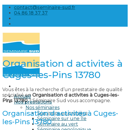
Skip
contact@seminaire-sud.fr
to
04 86 18 37 37
content
Organisation d activites à
Cuges-les-Pins 13780
Vous êtes à la recherche d’un prestataire de qualité
spécialisé en
Organisation d activites à Cuges-les-
Accueil
Pins 13780
? Séminaire Sud vous accompagne.
Nos prestations
Nos séminaires
Organisation d activites à Cuges-
Séminaire en croisière
Séminaire sur une île
les-Pins 13780
Séminaire au vert
Séminaire oenologique