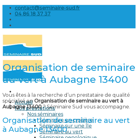
Skip
contact@seminaire-sud.fr
to
04 86 18 37 37
content
Organisation de seminaire
au vert à Aubagne 13400
Vous êtes à la recherche d’un prestataire de qualité
spécialisé en
Organisation de seminaire au vert à
Accueil
Aubagne 13400
? Séminaire Sud vous accompagne.
Nos prestations
Nos séminaires
Organisation de seminaire au vert
Séminaire en croisière
Séminaire sur une île
à Aubagne 13400
Séminaire au vert
Séminaire oenologique