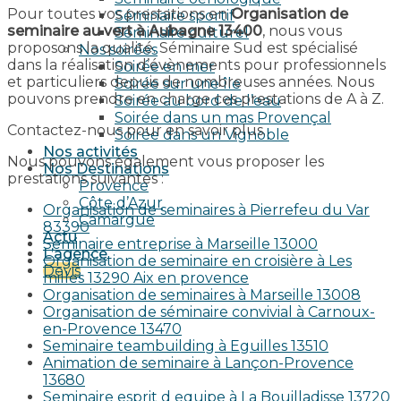
Pour toutes vos prestations en
Organisation de
Séminaire sportif
seminaire au vert à Aubagne 13400
, nous vous
Séminaire culturel
proposons la qualité. Séminaire Sud est spécialisé
Nos soirées
dans la réalisation d’évènements pour professionnels
Soirée en mer
et particuliers depuis de nombreuses années. Nous
Soirée sur une île
pouvons prendre en charge ces prestations de A à Z.
Soirée au bord de l’eau
Soirée dans un mas Provençal
Contactez-nous pour en savoir plus.
Soirée dans un Vignoble
Nos activités
Nous pouvons également vous proposer les
Nos Destinations
prestations suivantes :
Provence
Côte d’Azur
Organisation de seminaires à Pierrefeu du Var
Camargue
83390
Actu
Seminaire entreprise à Marseille 13000
L’agence
Organisation de seminaire en croisière à Les
Devis
milles 13290 Aix en provence​
Organisation de seminaires à Marseille 13008
Organisation de séminaire convivial à Carnoux-
en-Provence 13470
Seminaire teambuilding à Eguilles 13510
Animation de seminaire à Lançon-Provence
13680
Seminaire esprit d equipe à La Bouilladisse 13720