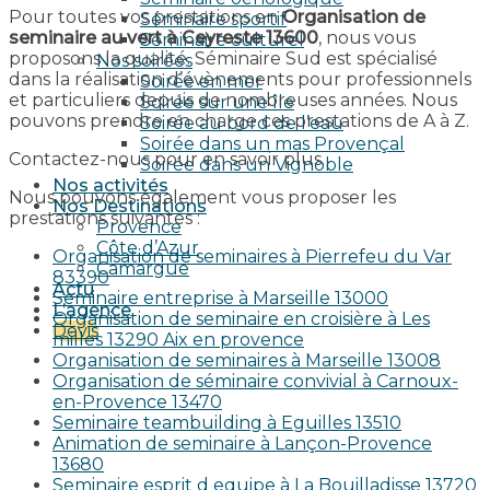
Pour toutes vos prestations en
Organisation de
Séminaire sportif
seminaire au vert à Ceyreste 13600
, nous vous
Séminaire culturel
proposons la qualité. Séminaire Sud est spécialisé
Nos soirées
dans la réalisation d’évènements pour professionnels
Soirée en mer
et particuliers depuis de nombreuses années. Nous
Soirée sur une île
pouvons prendre en charge ces prestations de A à Z.
Soirée au bord de l’eau
Soirée dans un mas Provençal
Contactez-nous pour en savoir plus.
Soirée dans un Vignoble
Nos activités
Nous pouvons également vous proposer les
Nos Destinations
prestations suivantes :
Provence
Côte d’Azur
Organisation de seminaires à Pierrefeu du Var
Camargue
83390
Actu
Seminaire entreprise à Marseille 13000
L’agence
Organisation de seminaire en croisière à Les
Devis
milles 13290 Aix en provence​
Organisation de seminaires à Marseille 13008
Organisation de séminaire convivial à Carnoux-
en-Provence 13470
Seminaire teambuilding à Eguilles 13510
Animation de seminaire à Lançon-Provence
13680
Seminaire esprit d equipe à La Bouilladisse 13720