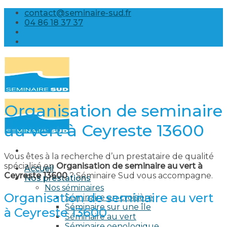
Skip
contact@seminaire-sud.fr
to
04 86 18 37 37
content
Organisation de seminaire
au vert à Ceyreste 13600
Vous êtes à la recherche d’un prestataire de qualité
spécialisé en
Organisation de seminaire au vert à
Accueil
Ceyreste 13600
? Séminaire Sud vous accompagne.
Nos prestations
Nos séminaires
Organisation de seminaire au vert
Séminaire en croisière
Séminaire sur une île
à Ceyreste 13600
Séminaire au vert
Séminaire oenologique