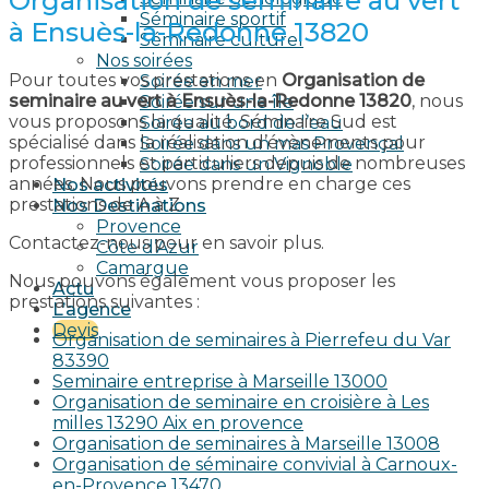
Organisation de seminaire au vert
Séminaire sportif
à Ensuès-la-Redonne 13820
Séminaire culturel
Nos soirées
Pour toutes vos prestations en
Organisation de
Soirée en mer
seminaire au vert à Ensuès-la-Redonne 13820
, nous
Soirée sur une île
vous proposons la qualité. Séminaire Sud est
Soirée au bord de l’eau
spécialisé dans la réalisation d’évènements pour
Soirée dans un mas Provençal
professionnels et particuliers depuis de nombreuses
Soirée dans un Vignoble
années. Nous pouvons prendre en charge ces
Nos activités
prestations de A à Z.
Nos Destinations
Provence
Contactez-nous pour en savoir plus.
Côte d’Azur
Camargue
Nous pouvons également vous proposer les
Actu
prestations suivantes :
L’agence
Devis
Organisation de seminaires à Pierrefeu du Var
83390
Seminaire entreprise à Marseille 13000
Organisation de seminaire en croisière à Les
milles 13290 Aix en provence​
Organisation de seminaires à Marseille 13008
Organisation de séminaire convivial à Carnoux-
en-Provence 13470