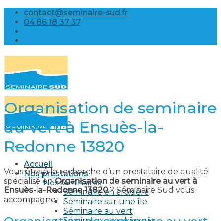
Skip
contact@seminaire-sud.fr
to
04 86 18 37 37
content
Organisation de seminaire
au vert à Ensuès-la-
Redonne 13820
Accueil
Vous êtes à la recherche d’un prestataire de qualité
Nos prestations
spécialisé en
Organisation de seminaire au vert à
Nos séminaires
Ensuès-la-Redonne 13820
? Séminaire Sud vous
Séminaire en croisière
accompagne.
Séminaire sur une île
Séminaire au vert
Séminaire oenologique