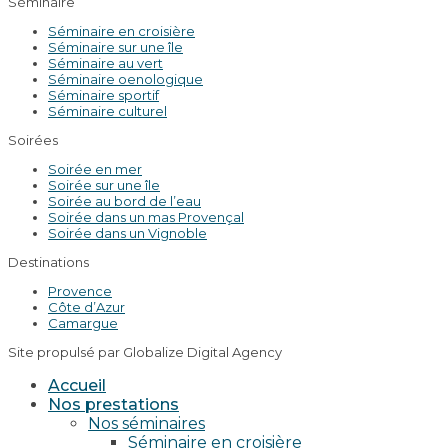
Séminaire
Séminaire en croisière
Séminaire sur une île
Séminaire au vert
Séminaire oenologique
Séminaire sportif
Séminaire culturel
Soirées
Soirée en mer
Soirée sur une île
Soirée au bord de l’eau
Soirée dans un mas Provençal
Soirée dans un Vignoble
Destinations
Provence
Côte d’Azur
Camargue
Site propulsé par Globalize Digital Agency
Accueil
Nos prestations
Nos séminaires
Séminaire en croisière