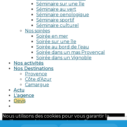
Séminaire sur une île
Séminaire au vert
Séminaire oenologique
Séminaire sportif
Séminaire culturel
Nos soirées
Soirée en mer
Soirée sur une île
Soirée au bord de l’eau
Soirée dans un mas Provençal
Soirée dans un Vignoble
Nos activités
Nos Destinations
Provence
Côte d’Azur
Camargue
Actu
L’agence
Devis
Nous utilisons des cookies pour vous garantir la
meilleure expérience sur notre site. Si vous continuez
à utiliser ce dernier, nous considérerons que vous