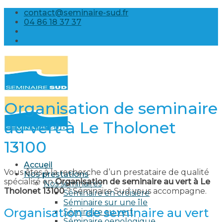
Skip
contact@seminaire-sud.fr
to
04 86 18 37 37
content
Organisation de seminaire
au vert à Le Tholonet
13100
Accueil
Vous êtes à la recherche d’un prestataire de qualité
Nos prestations
spécialisé en
Organisation de seminaire au vert à Le
Nos séminaires
Tholonet 13100
? Séminaire Sud vous accompagne.
Séminaire en croisière
Séminaire sur une île
Organisation de seminaire au vert
Séminaire au vert
Séminaire oenologique