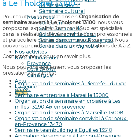
à Le Tholonet 13100
Séminaire sportif
Séminaire culturel
Pour toutes vos prestations en
Organisation de
Nos soirées
seminaire au vert à Le Tholonet 13100
, nous vous
Soirée en mer
proposons la qualité. Séminaire Sud est spécialisé
Soirée sur une île
dans la réalisation d’évènements pour professionnels
Soirée au bord de l’eau
et particuliers depuis de nombreuses années. Nous
Soirée dans un mas Provençal
pouvons prendre en charge ces prestations de A à Z.
Soirée dans un Vignoble
Nos activités
Contactez-nous pour en savoir plus.
Nos Destinations
Provence
Nous pouvons également vous proposer les
Côte d’Azur
prestations suivantes :
Camargue
Actu
Organisation de seminaires à Pierrefeu du Var
L’agence
83390
Devis
Seminaire entreprise à Marseille 13000
Organisation de seminaire en croisière à Les
milles 13290 Aix en provence​
Organisation de seminaires à Marseille 13008
Organisation de séminaire convivial à Carnoux-
en-Provence 13470
Seminaire teambuilding à Eguilles 13510
Animation de seminaire à Lançon-Provence