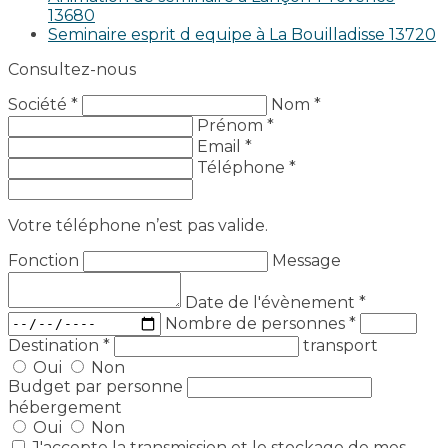
13680
Seminaire esprit d equipe à La Bouilladisse 13720
Consultez-nous
Société *
Nom *
Prénom *
Email *
Téléphone *
Votre téléphone n’est pas valide.
Fonction
Message
Date de l'évènement
*
Nombre de personnes
*
Destination
*
transport
Oui
Non
Budget par personne
hébergement
Oui
Non
J'accepte la transmission et le stockage de mes