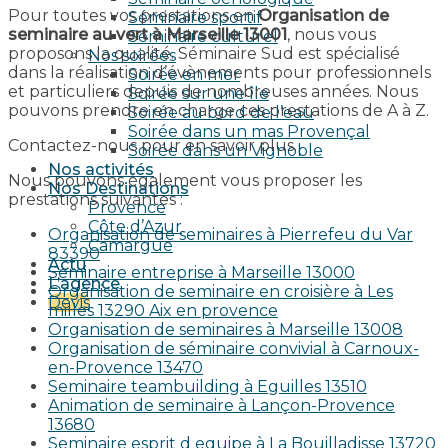
Pour toutes vos prestations en
Organisation de
Séminaire sportif
seminaire au vert à Marseille 13001
, nous vous
Séminaire culturel
proposons la qualité. Séminaire Sud est spécialisé
Nos soirées
dans la réalisation d’évènements pour professionnels
Soirée en mer
et particuliers depuis de nombreuses années. Nous
Soirée sur une île
pouvons prendre en charge ces prestations de A à Z.
Soirée au bord de l’eau
Soirée dans un mas Provençal
Contactez-nous pour en savoir plus.
Soirée dans un Vignoble
Nos activités
Nous pouvons également vous proposer les
Nos Destinations
prestations suivantes :
Provence
Côte d’Azur
Organisation de seminaires à Pierrefeu du Var
Camargue
83390
Actu
Seminaire entreprise à Marseille 13000
L’agence
Organisation de seminaire en croisière à Les
Devis
milles 13290 Aix en provence​
Organisation de seminaires à Marseille 13008
Organisation de séminaire convivial à Carnoux-
en-Provence 13470
Seminaire teambuilding à Eguilles 13510
Animation de seminaire à Lançon-Provence
13680
Seminaire esprit d equipe à La Bouilladisse 13720