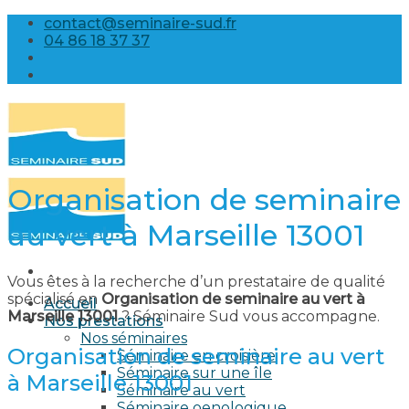
Skip
contact@seminaire-sud.fr
to
04 86 18 37 37
content
Organisation de seminaire
au vert à Marseille 13001
Vous êtes à la recherche d’un prestataire de qualité
spécialisé en
Organisation de seminaire au vert à
Accueil
Marseille 13001
? Séminaire Sud vous accompagne.
Nos prestations
Nos séminaires
Organisation de seminaire au vert
Séminaire en croisière
Séminaire sur une île
à Marseille 13001
Séminaire au vert
Séminaire oenologique