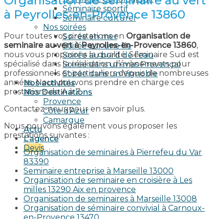
Organisation de seminaire au vert
Séminaire sportif
à Peyrolles-en-Provence 13860
Séminaire culturel
Nos soirées
Pour toutes vos prestations en
Organisation de
Soirée en mer
seminaire au vert à Peyrolles-en-Provence 13860
,
Soirée sur une île
nous vous proposons la qualité. Séminaire Sud est
Soirée au bord de l’eau
spécialisé dans la réalisation d’évènements pour
Soirée dans un mas Provençal
professionnels et particuliers depuis de nombreuses
Soirée dans un Vignoble
années. Nous pouvons prendre en charge ces
Nos activités
prestations de A à Z.
Nos Destinations
Provence
Contactez-nous pour en savoir plus.
Côte d’Azur
Camargue
Nous pouvons également vous proposer les
Actu
prestations suivantes :
L’agence
Devis
Organisation de seminaires à Pierrefeu du Var
83390
Seminaire entreprise à Marseille 13000
Organisation de seminaire en croisière à Les
milles 13290 Aix en provence​
Organisation de seminaires à Marseille 13008
Organisation de séminaire convivial à Carnoux-
en-Provence 13470