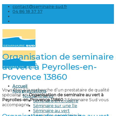
Skip
contact@seminaire-sud.fr
to
04 86 18 37 37
content
Organisation de seminaire
au vert à Peyrolles-en-
Provence 13860
Accueil
Vous êtes à la recherche d’un prestataire de qualité
Nos prestations
spécialisé en
Organisation de seminaire au vert à
Nos séminaires
Peyrolles-en-Provence 13860
? Séminaire Sud vous
Séminaire en croisière
accompagne.
Séminaire sur une île
Séminaire au vert
Séminaire oenologique