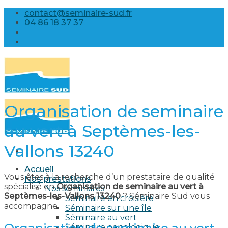
Skip
contact@seminaire-sud.fr
to
04 86 18 37 37
content
Organisation de seminaire
au vert à Septèmes-les-
Vallons 13240
Accueil
Vous êtes à la recherche d’un prestataire de qualité
Nos prestations
spécialisé en
Organisation de seminaire au vert à
Nos séminaires
Septèmes-les-Vallons 13240
? Séminaire Sud vous
Séminaire en croisière
accompagne.
Séminaire sur une île
Séminaire au vert
Séminaire oenologique