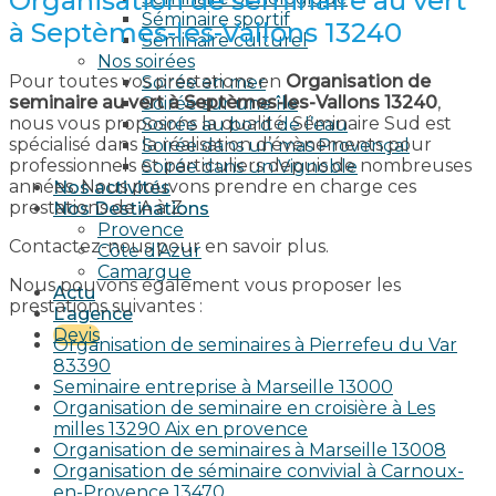
Organisation de seminaire au vert
Séminaire sportif
à Septèmes-les-Vallons 13240
Séminaire culturel
Nos soirées
Pour toutes vos prestations en
Organisation de
Soirée en mer
seminaire au vert à Septèmes-les-Vallons 13240
,
Soirée sur une île
nous vous proposons la qualité. Séminaire Sud est
Soirée au bord de l’eau
spécialisé dans la réalisation d’évènements pour
Soirée dans un mas Provençal
professionnels et particuliers depuis de nombreuses
Soirée dans un Vignoble
années. Nous pouvons prendre en charge ces
Nos activités
prestations de A à Z.
Nos Destinations
Provence
Contactez-nous pour en savoir plus.
Côte d’Azur
Camargue
Nous pouvons également vous proposer les
Actu
prestations suivantes :
L’agence
Devis
Organisation de seminaires à Pierrefeu du Var
83390
Seminaire entreprise à Marseille 13000
Organisation de seminaire en croisière à Les
milles 13290 Aix en provence​
Organisation de seminaires à Marseille 13008
Organisation de séminaire convivial à Carnoux-
en-Provence 13470